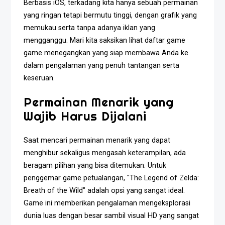
Berbasis iOS, terkadang kita hanya sebuah permainan
yang ringan tetapi bermutu tinggi, dengan grafik yang
memukau serta tanpa adanya iklan yang
mengganggu. Mari kita saksikan lihat daftar game
game menegangkan yang siap membawa Anda ke
dalam pengalaman yang penuh tantangan serta
keseruan.
Permainan Menarik yang
Wajib Harus Dijalani
Saat mencari permainan menarik yang dapat
menghibur sekaligus mengasah keterampilan, ada
beragam pilihan yang bisa ditemukan. Untuk
penggemar game petualangan, "The Legend of Zelda:
Breath of the Wild" adalah opsi yang sangat ideal.
Game ini memberikan pengalaman mengeksplorasi
dunia luas dengan besar sambil visual HD yang sangat