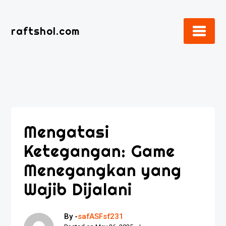
Skip
to
raftshol.com
content
Mengatasi
Ketegangan: Game
Menegangkan yang
Wajib Dijalani
By -
safASFsf231