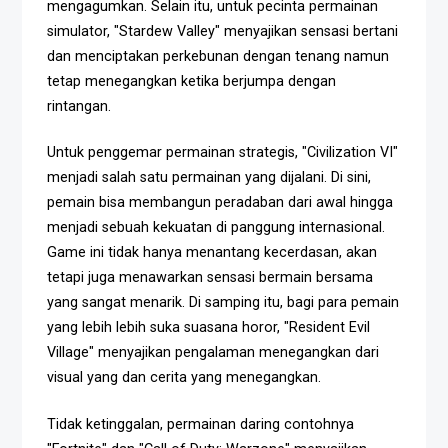
mengagumkan. Selain itu, untuk pecinta permainan
simulator, "Stardew Valley" menyajikan sensasi bertani
dan menciptakan perkebunan dengan tenang namun
tetap menegangkan ketika berjumpa dengan
rintangan.
Untuk penggemar permainan strategis, "Civilization VI"
menjadi salah satu permainan yang dijalani. Di sini,
pemain bisa membangun peradaban dari awal hingga
menjadi sebuah kekuatan di panggung internasional.
Game ini tidak hanya menantang kecerdasan, akan
tetapi juga menawarkan sensasi bermain bersama
yang sangat menarik. Di samping itu, bagi para pemain
yang lebih lebih suka suasana horor, "Resident Evil
Village" menyajikan pengalaman menegangkan dari
visual yang dan cerita yang menegangkan.
Tidak ketinggalan, permainan daring contohnya