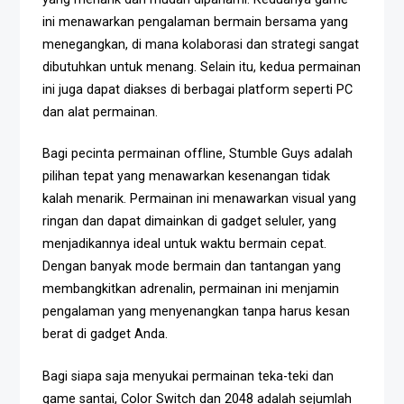
ini menawarkan pengalaman bermain bersama yang
menegangkan, di mana kolaborasi dan strategi sangat
dibutuhkan untuk menang. Selain itu, kedua permainan
ini juga dapat diakses di berbagai platform seperti PC
dan alat permainan.
Bagi pecinta permainan offline, Stumble Guys adalah
pilihan tepat yang menawarkan kesenangan tidak
kalah menarik. Permainan ini menawarkan visual yang
ringan dan dapat dimainkan di gadget seluler, yang
menjadikannya ideal untuk waktu bermain cepat.
Dengan banyak mode bermain dan tantangan yang
membangkitkan adrenalin, permainan ini menjamin
pengalaman yang menyenangkan tanpa harus kesan
berat di gadget Anda.
Bagi siapa saja menyukai permainan teka-teki dan
game santai, Color Switch dan 2048 adalah sejumlah