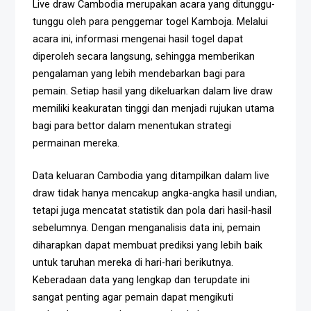
Live draw Cambodia merupakan acara yang ditunggu-
tunggu oleh para penggemar togel Kamboja. Melalui
acara ini, informasi mengenai hasil togel dapat
diperoleh secara langsung, sehingga memberikan
pengalaman yang lebih mendebarkan bagi para
pemain. Setiap hasil yang dikeluarkan dalam live draw
memiliki keakuratan tinggi dan menjadi rujukan utama
bagi para bettor dalam menentukan strategi
permainan mereka.
Data keluaran Cambodia yang ditampilkan dalam live
draw tidak hanya mencakup angka-angka hasil undian,
tetapi juga mencatat statistik dan pola dari hasil-hasil
sebelumnya. Dengan menganalisis data ini, pemain
diharapkan dapat membuat prediksi yang lebih baik
untuk taruhan mereka di hari-hari berikutnya.
Keberadaan data yang lengkap dan terupdate ini
sangat penting agar pemain dapat mengikuti