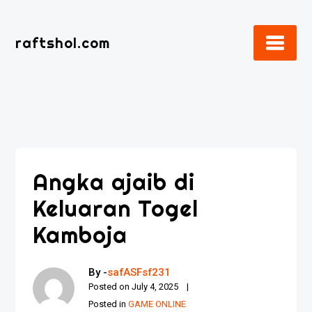
Skip
to
raftshol.com
content
Angka ajaib di
Keluaran Togel
Kamboja
By -
safASFsf231
Posted on
July 4, 2025
Posted in
GAME ONLINE