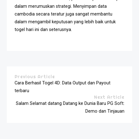
dalam merumuskan strategi. Menyimpan data
cambodia secara teratur juga sangat membantu
dalam mengambil keputusan yang lebih baik untuk
togel hari ini dan seterusnya.
Previous Article
Cara Berhasil Togel 4D: Data Output dan Payout
terbaru
Next Article
Salam Selamat datang Datang ke Dunia Baru PG Soft:
Demo dan Tinjauan