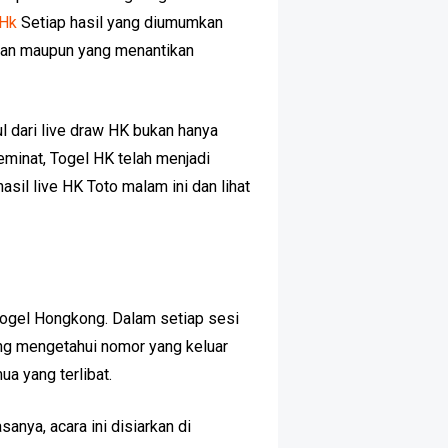
 Hk
Setiap hasil yang diumumkan
an maupun yang menantikan
ul dari live draw HK bukan hanya
minat, Togel HK telah menjadi
asil live HK Toto malam ini dan lihat
togel Hongkong. Dalam setiap sesi
ung mengetahui nomor yang keluar
a yang terlibat.
nya, acara ini disiarkan di