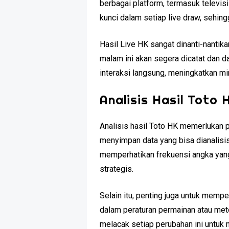
berbagai platform, termasuk televisi
kunci dalam setiap live draw, sehin
Hasil Live HK sangat dinanti-nantik
malam ini akan segera dicatat dan d
interaksi langsung, meningkatkan m
Analisis Hasil Toto 
Analisis hasil Toto HK memerlukan p
menyimpan data yang bisa dianalisi
memperhatikan frekuensi angka yang
strategis.
Selain itu, penting juga untuk mem
dalam peraturan permainan atau me
melacak setiap perubahan ini untuk