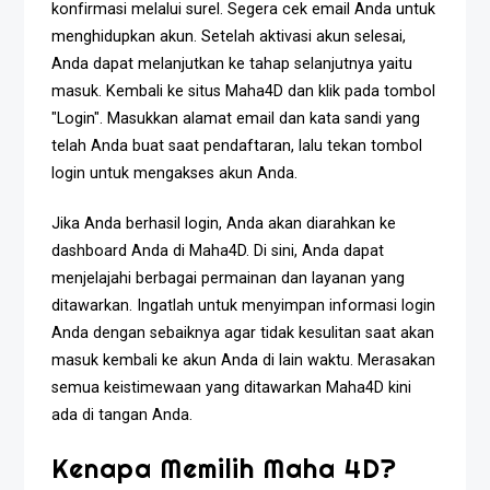
konfirmasi melalui surel. Segera cek email Anda untuk
menghidupkan akun. Setelah aktivasi akun selesai,
Anda dapat melanjutkan ke tahap selanjutnya yaitu
masuk. Kembali ke situs Maha4D dan klik pada tombol
"Login". Masukkan alamat email dan kata sandi yang
telah Anda buat saat pendaftaran, lalu tekan tombol
login untuk mengakses akun Anda.
Jika Anda berhasil login, Anda akan diarahkan ke
dashboard Anda di Maha4D. Di sini, Anda dapat
menjelajahi berbagai permainan dan layanan yang
ditawarkan. Ingatlah untuk menyimpan informasi login
Anda dengan sebaiknya agar tidak kesulitan saat akan
masuk kembali ke akun Anda di lain waktu. Merasakan
semua keistimewaan yang ditawarkan Maha4D kini
ada di tangan Anda.
Kenapa Memilih Maha 4D?