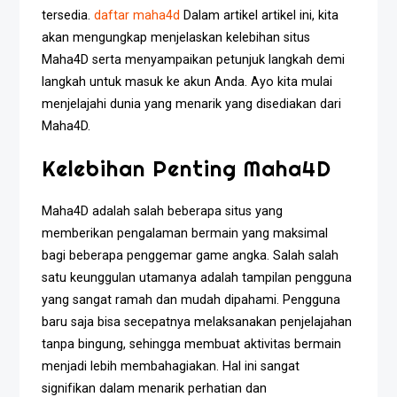
tersedia.
daftar maha4d
Dalam artikel artikel ini, kita
akan mengungkap menjelaskan kelebihan situs
Maha4D serta menyampaikan petunjuk langkah demi
langkah untuk masuk ke akun Anda. Ayo kita mulai
menjelajahi dunia yang menarik yang disediakan dari
Maha4D.
Kelebihan Penting Maha4D
Maha4D adalah salah beberapa situs yang
memberikan pengalaman bermain yang maksimal
bagi beberapa penggemar game angka. Salah salah
satu keunggulan utamanya adalah tampilan pengguna
yang sangat ramah dan mudah dipahami. Pengguna
baru saja bisa secepatnya melaksanakan penjelajahan
tanpa bingung, sehingga membuat aktivitas bermain
menjadi lebih membahagiakan. Hal ini sangat
signifikan dalam menarik perhatian dan