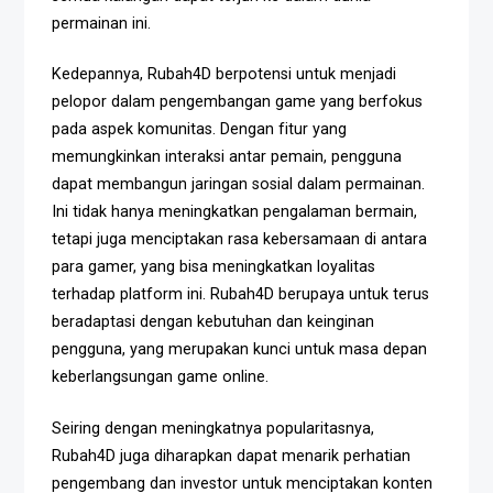
permainan ini.
Kedepannya, Rubah4D berpotensi untuk menjadi
pelopor dalam pengembangan game yang berfokus
pada aspek komunitas. Dengan fitur yang
memungkinkan interaksi antar pemain, pengguna
dapat membangun jaringan sosial dalam permainan.
Ini tidak hanya meningkatkan pengalaman bermain,
tetapi juga menciptakan rasa kebersamaan di antara
para gamer, yang bisa meningkatkan loyalitas
terhadap platform ini. Rubah4D berupaya untuk terus
beradaptasi dengan kebutuhan dan keinginan
pengguna, yang merupakan kunci untuk masa depan
keberlangsungan game online.
Seiring dengan meningkatnya popularitasnya,
Rubah4D juga diharapkan dapat menarik perhatian
pengembang dan investor untuk menciptakan konten