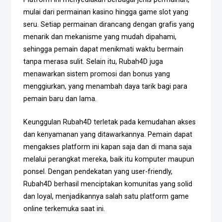
mulai dari permainan kasino hingga game slot yang
seru. Setiap permainan dirancang dengan grafis yang
menarik dan mekanisme yang mudah dipahami,
sehingga pemain dapat menikmati waktu bermain
tanpa merasa sulit. Selain itu, Rubah4D juga
menawarkan sistem promosi dan bonus yang
menggiurkan, yang menambah daya tarik bagi para
pemain baru dan lama.
Keunggulan Rubah4D terletak pada kemudahan akses
dan kenyamanan yang ditawarkannya. Pemain dapat
mengakses platform ini kapan saja dan di mana saja
melalui perangkat mereka, baik itu komputer maupun
ponsel. Dengan pendekatan yang user-friendly,
Rubah4D berhasil menciptakan komunitas yang solid
dan loyal, menjadikannya salah satu platform game
online terkemuka saat ini.