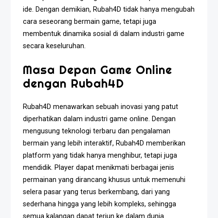
ide. Dengan demikian, Rubah4D tidak hanya mengubah
cara seseorang bermain game, tetapi juga
membentuk dinamika sosial di dalam industri game
secara keseluruhan.
Masa Depan Game Online
dengan Rubah4D
Rubah4D menawarkan sebuah inovasi yang patut
diperhatikan dalam industri game online. Dengan
mengusung teknologi terbaru dan pengalaman
bermain yang lebih interaktif, Rubah4D memberikan
platform yang tidak hanya menghibur, tetapi juga
mendidik. Player dapat menikmati berbagai jenis
permainan yang dirancang khusus untuk memenuhi
selera pasar yang terus berkembang, dari yang
sederhana hingga yang lebih kompleks, sehingga
semua kalangan dapat terjun ke dalam dunia