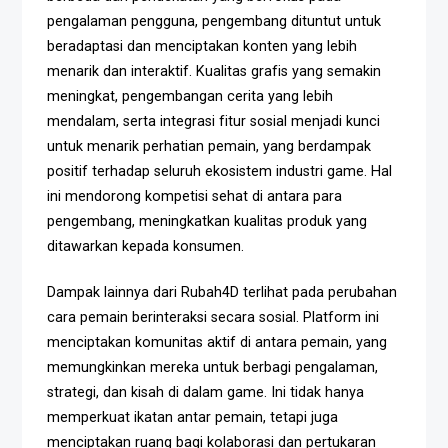
pengalaman pengguna, pengembang dituntut untuk
beradaptasi dan menciptakan konten yang lebih
menarik dan interaktif. Kualitas grafis yang semakin
meningkat, pengembangan cerita yang lebih
mendalam, serta integrasi fitur sosial menjadi kunci
untuk menarik perhatian pemain, yang berdampak
positif terhadap seluruh ekosistem industri game. Hal
ini mendorong kompetisi sehat di antara para
pengembang, meningkatkan kualitas produk yang
ditawarkan kepada konsumen.
Dampak lainnya dari Rubah4D terlihat pada perubahan
cara pemain berinteraksi secara sosial. Platform ini
menciptakan komunitas aktif di antara pemain, yang
memungkinkan mereka untuk berbagi pengalaman,
strategi, dan kisah di dalam game. Ini tidak hanya
memperkuat ikatan antar pemain, tetapi juga
menciptakan ruang bagi kolaborasi dan pertukaran