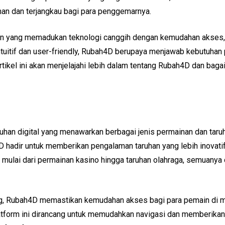
man dan terjangkau bagi para penggemarnya.
yang memadukan teknologi canggih dengan kemudahan akses, m
g intuitif dan user-friendly, Rubah4D berupaya menjawab kebutuh
rtikel ini akan menjelajahi lebih dalam tentang Rubah4D dan baga
uhan digital yang menawarkan berbagai jenis permainan dan taru
 hadir untuk memberikan pengalaman taruhan yang lebih inovati
 mulai dari permainan kasino hingga taruhan olahraga, semuanya
g, Rubah4D memastikan kemudahan akses bagi para pemain di ma
atform ini dirancang untuk memudahkan navigasi dan memberik