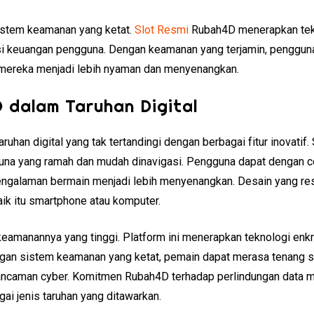
 sistem keamanan yang ketat.
Slot Resmi
Rubah4D menerapkan tekno
ksi keuangan pengguna. Dengan keamanan yang terjamin, penggun
 mereka menjadi lebih nyaman dan menyenangkan.
 dalam Taruhan Digital
an digital yang tak tertandingi dengan berbagai fitur inovatif.
guna yang ramah dan mudah dinavigasi. Pengguna dapat dengan c
engalaman bermain menjadi lebih menyenangkan. Desain yang re
aik itu smartphone atau komputer.
keamanannya yang tinggi. Platform ini menerapkan teknologi enkr
ngan sistem keamanan yang ketat, pemain dapat merasa tenang s
ancaman cyber. Komitmen Rubah4D terhadap perlindungan data m
ai jenis taruhan yang ditawarkan.