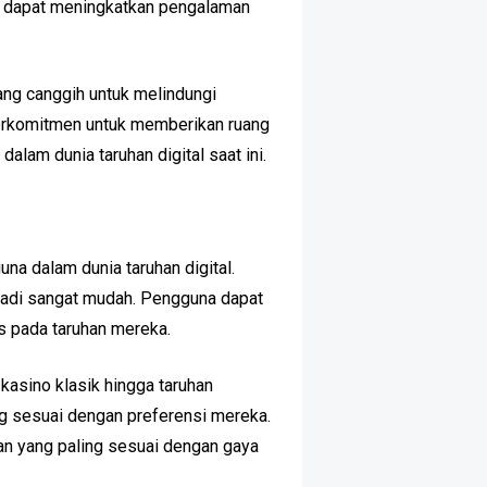
ng dapat meningkatkan pengalaman
ang canggih untuk melindungi
berkomitmen untuk memberikan ruang
alam dunia taruhan digital saat ini.
a dalam dunia taruhan digital.
njadi sangat mudah. Pengguna dapat
s pada taruhan mereka.
kasino klasik hingga taruhan
g sesuai dengan preferensi mereka.
n yang paling sesuai dengan gaya