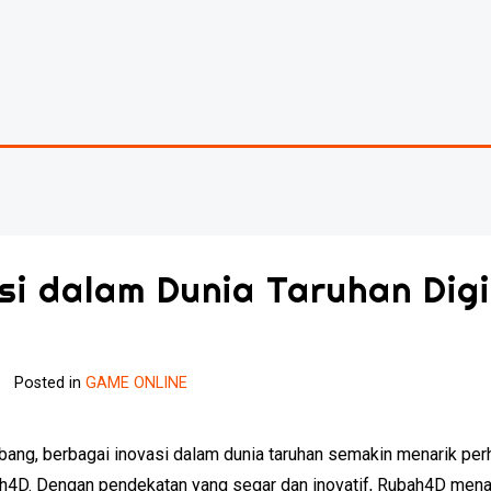
si dalam Dunia Taruhan Digi
Posted in
GAME ONLINE
bang, berbagai inovasi dalam dunia taruhan semakin menarik perh
bah4D. Dengan pendekatan yang segar dan inovatif, Rubah4D men