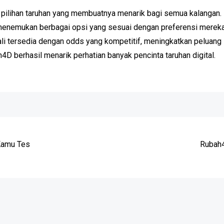
lihan taruhan yang membuatnya menarik bagi semua kalangan. Mu
enemukan berbagai opsi yang sesuai dengan preferensi mereka.
kali tersedia dengan odds yang kompetitif, meningkatkan peluan
4D berhasil menarik perhatian banyak pencinta taruhan digital.
 Kamu Tes
Rubah4