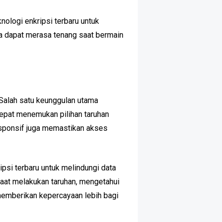
logi enkripsi terbaru untuk
a dapat merasa tenang saat bermain
 Salah satu keunggulan utama
epat menemukan pilihan taruhan
sponsif juga memastikan akses
ipsi terbaru untuk melindungi data
aat melakukan taruhan, mengetahui
emberikan kepercayaan lebih bagi