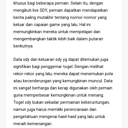
khusus bagi beberapa pemain. Selain itu, dengan
mengikuti live SDY, pemain dapatkan mendapatkan
berita paling mutakhir tentang nomor-nomor yang
keluar dan capaian game yang lalu. Hal ini
memungkinkan mereka untuk mempelajari dan
mengembangkan taktik lebih baik dalam putaran
berikutnya.
Data sdy dan keluaran sdy yg dapat ditemukan juga
signifikan bagi penggemar togel. Dengan melihat
rekor-rekor yang lalu, mereka dapat menemukan pola
atau kecenderungan yang kemungkinan muncul. Data
ini sangat berharga dan kerap digunakan oleh pemain
guna memperbesar kemungkinan untuk menang.
Togel sdy bukan sekadar permainan keberuntungan,
namun juga harus memiliki perencanaan dan
pengetahuan mengenai hasil-hasil yang lalu untuk
meraih kemenangan.