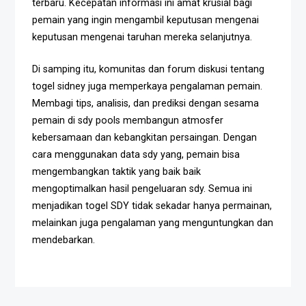
terbaru. Kecepatan informasi ini amat krusial bagi
pemain yang ingin mengambil keputusan mengenai
keputusan mengenai taruhan mereka selanjutnya.
Di samping itu, komunitas dan forum diskusi tentang
togel sidney juga memperkaya pengalaman pemain.
Membagi tips, analisis, dan prediksi dengan sesama
pemain di sdy pools membangun atmosfer
kebersamaan dan kebangkitan persaingan. Dengan
cara menggunakan data sdy yang, pemain bisa
mengembangkan taktik yang baik baik
mengoptimalkan hasil pengeluaran sdy. Semua ini
menjadikan togel SDY tidak sekadar hanya permainan,
melainkan juga pengalaman yang menguntungkan dan
mendebarkan.