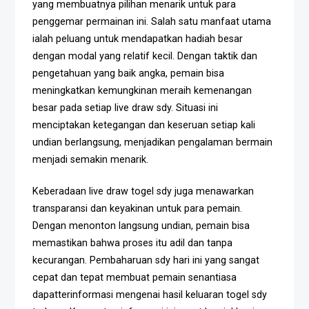
yang membuatnya pilihan menarik untuk para
penggemar permainan ini. Salah satu manfaat utama
ialah peluang untuk mendapatkan hadiah besar
dengan modal yang relatif kecil. Dengan taktik dan
pengetahuan yang baik angka, pemain bisa
meningkatkan kemungkinan meraih kemenangan
besar pada setiap live draw sdy. Situasi ini
menciptakan ketegangan dan keseruan setiap kali
undian berlangsung, menjadikan pengalaman bermain
menjadi semakin menarik.
Keberadaan live draw togel sdy juga menawarkan
transparansi dan keyakinan untuk para pemain.
Dengan menonton langsung undian, pemain bisa
memastikan bahwa proses itu adil dan tanpa
kecurangan. Pembaharuan sdy hari ini yang sangat
cepat dan tepat membuat pemain senantiasa
dapatterinformasi mengenai hasil keluaran togel sdy