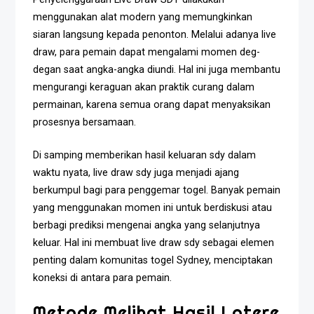
menggunakan alat modern yang memungkinkan
siaran langsung kepada penonton. Melalui adanya live
draw, para pemain dapat mengalami momen deg-
degan saat angka-angka diundi. Hal ini juga membantu
mengurangi keraguan akan praktik curang dalam
permainan, karena semua orang dapat menyaksikan
prosesnya bersamaan.
Di samping memberikan hasil keluaran sdy dalam
waktu nyata, live draw sdy juga menjadi ajang
berkumpul bagi para penggemar togel. Banyak pemain
yang menggunakan momen ini untuk berdiskusi atau
berbagi prediksi mengenai angka yang selanjutnya
keluar. Hal ini membuat live draw sdy sebagai elemen
penting dalam komunitas togel Sydney, menciptakan
koneksi di antara para pemain.
Metode Melihat Hasil Lotere