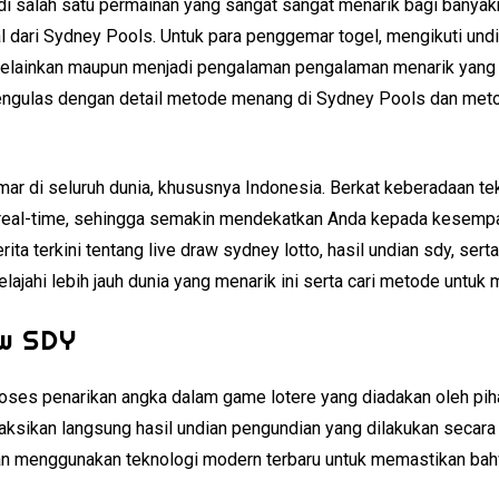
di salah satu permainan yang sangat sangat menarik bagi banyakn
l dari Sydney Pools. Untuk para penggemar togel, mengikuti und
melainkan maupun menjadi pengalaman pengalaman menarik yang 
ak mengulas dengan detail metode menang di Sydney Pools dan met
r di seluruh dunia, khususnya Indonesia. Berkat keberadaan tek
 real-time, sehingga semakin mendekatkan Anda kepada kesempa
ta terkini tentang live draw sydney lotto, hasil undian sdy, ser
jelajahi lebih jauh dunia yang menarik ini serta cari metode untuk
aw SDY
ses penarikan angka dalam game lotere yang diadakan oleh pih
aksikan langsung hasil undian pengundian yang dilakukan secara 
n menggunakan teknologi modern terbaru untuk memastikan bah