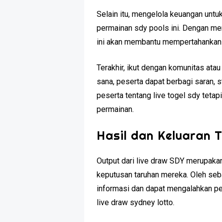
Selain itu, mengelola keuangan unt
permainan sdy pools ini. Dengan mem
ini akan membantu mempertahankan s
Terakhir, ikut dengan komunitas atau
sana, peserta dapat berbagi saran, 
peserta tentang live togel sdy tet
permainan.
Hasil dan Keluaran 
Output dari live draw SDY merupakan
keputusan taruhan mereka. Oleh seba
informasi dan dapat mengalahkan pe
live draw sydney lotto.