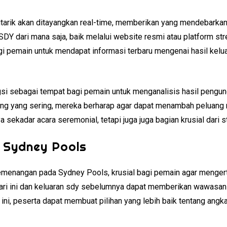
itarik akan ditayangkan real-time, memberikan yang mendebarka
 SDY dari mana saja, baik melalui website resmi atau platform st
 pemain untuk mendapat informasi terbaru mengenai hasil kelu
ungsi sebagai tempat bagi pemain untuk menganalisis hasil peng
ing yang sering, mereka berharap agar dapat menambah peluang 
a sekadar acara seremonial, tetapi juga juga bagian krusial dari 
 Sydney Pools
enangan pada Sydney Pools, krusial bagi pemain agar mengerti 
ari ini dan keluaran sdy sebelumnya dapat memberikan wawasa
 ini, peserta dapat membuat pilihan yang lebih baik tentang angka