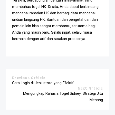
Terakhir, bergabunglah dengan masyarakat yang
membahas togel HK. Di situ, Anda dapat berbincang
mengenai ramalan HK dan berbagi data mengenai
undian langsung HK. Bantuan dan pengetahuan dari
pemain lain bisa sangat membantu, terutama bagi
Anda yang masih baru. Selalu ingat, selalu masa
bermain dengan arif dan rasakan prosesnya.
Previous Article
Cara Login di Jeniustoto yang Efektif
Next Article
Mengungkap Rahasia Togel Sidney: Strategi Jitu
Menang