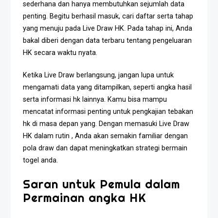
sederhana dan hanya membutuhkan sejumlah data
penting. Begitu berhasil masuk, cari daftar serta tahap
yang menuju pada Live Draw HK. Pada tahap ini, Anda
bakal diberi dengan data terbaru tentang pengeluaran
HK secara waktu nyata.
Ketika Live Draw berlangsung, jangan lupa untuk
mengamati data yang ditampilkan, seperti angka hasil
serta informasi hk lainnya. Kamu bisa mampu
mencatat informasi penting untuk pengkajian tebakan
hk di masa depan yang. Dengan memasuki Live Draw
HK dalam rutin , Anda akan semakin familiar dengan
pola draw dan dapat meningkatkan strategi bermain
togel anda.
Saran untuk Pemula dalam
Permainan angka HK