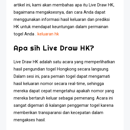
artikel ini, kami akan membahas apa itu Live Draw HK,
bagaimana mengaksesnya, dan cara Anda dapat
menggunakan informasi hasil keluaran dan prediksi
HK untuk mendapat keuntungan dalam permainan
togel Anda .
keluaran hk
Apa sih Live Draw HK?
Live Draw HK adalah satu acara yang memperlihatkan
hasil pengundian togel Hongkong secara langsung.
Dalam sesi ini, para pemain togel dapat mengamati
hasil keluaran nomor secara real-time, sehingga
mereka dapat cepat mengetahui apakah nomor yang
mereka bertaruh keluar sebagai pemenang. Acara ini
sangat digemari di kalangan penggemar togel karena
memberikan transparansi dan kecepatan dalam
mengakses hasil.