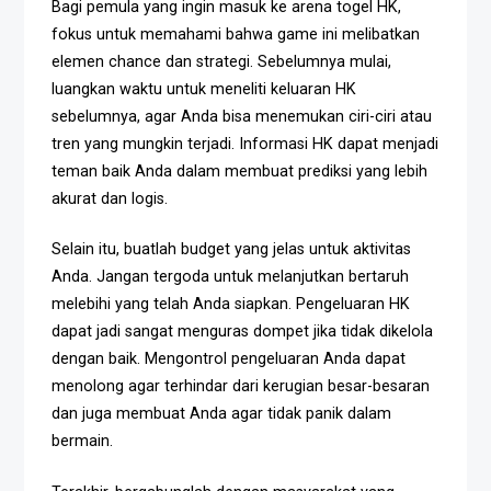
Bagi pemula yang ingin masuk ke arena togel HK,
fokus untuk memahami bahwa game ini melibatkan
elemen chance dan strategi. Sebelumnya mulai,
luangkan waktu untuk meneliti keluaran HK
sebelumnya, agar Anda bisa menemukan ciri-ciri atau
tren yang mungkin terjadi. Informasi HK dapat menjadi
teman baik Anda dalam membuat prediksi yang lebih
akurat dan logis.
Selain itu, buatlah budget yang jelas untuk aktivitas
Anda. Jangan tergoda untuk melanjutkan bertaruh
melebihi yang telah Anda siapkan. Pengeluaran HK
dapat jadi sangat menguras dompet jika tidak dikelola
dengan baik. Mengontrol pengeluaran Anda dapat
menolong agar terhindar dari kerugian besar-besaran
dan juga membuat Anda agar tidak panik dalam
bermain.