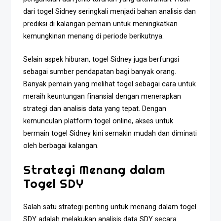
dari togel Sidney seringkali menjadi bahan analisis dan
prediksi di kalangan pemain untuk meningkatkan
kemungkinan menang di periode berikutnya.
Selain aspek hiburan, togel Sidney juga berfungsi
sebagai sumber pendapatan bagi banyak orang.
Banyak pemain yang melihat togel sebagai cara untuk
meraih keuntungan finansial dengan menerapkan
strategi dan analisis data yang tepat. Dengan
kemunculan platform togel online, akses untuk
bermain togel Sidney kini semakin mudah dan diminati
oleh berbagai kalangan.
Strategi Menang dalam
Togel SDY
Salah satu strategi penting untuk menang dalam togel
SDY adalah melakukan analisis data SDY secara