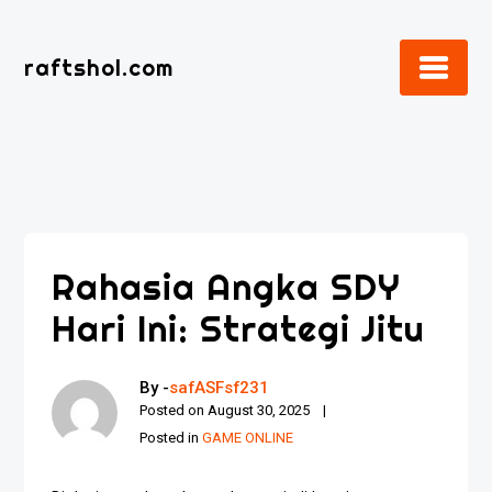
Skip
to
raftshol.com
content
Rahasia Angka SDY
Hari Ini: Strategi Jitu
By -
safASFsf231
Posted on
August 30, 2025
Posted in
GAME ONLINE