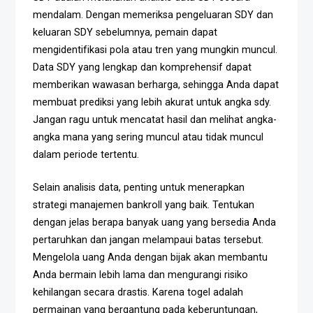
mendalam. Dengan memeriksa pengeluaran SDY dan
keluaran SDY sebelumnya, pemain dapat
mengidentifikasi pola atau tren yang mungkin muncul.
Data SDY yang lengkap dan komprehensif dapat
memberikan wawasan berharga, sehingga Anda dapat
membuat prediksi yang lebih akurat untuk angka sdy.
Jangan ragu untuk mencatat hasil dan melihat angka-
angka mana yang sering muncul atau tidak muncul
dalam periode tertentu.
Selain analisis data, penting untuk menerapkan
strategi manajemen bankroll yang baik. Tentukan
dengan jelas berapa banyak uang yang bersedia Anda
pertaruhkan dan jangan melampaui batas tersebut.
Mengelola uang Anda dengan bijak akan membantu
Anda bermain lebih lama dan mengurangi risiko
kehilangan secara drastis. Karena togel adalah
permainan yang bergantung pada keberuntungan,