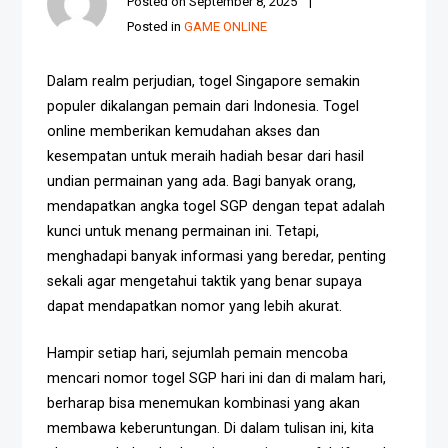
Posted on
September 8, 2025
Posted in
GAME ONLINE
Dalam realm perjudian, togel Singapore semakin
populer dikalangan pemain dari Indonesia. Togel
online memberikan kemudahan akses dan
kesempatan untuk meraih hadiah besar dari hasil
undian permainan yang ada. Bagi banyak orang,
mendapatkan angka togel SGP dengan tepat adalah
kunci untuk menang permainan ini. Tetapi,
menghadapi banyak informasi yang beredar, penting
sekali agar mengetahui taktik yang benar supaya
dapat mendapatkan nomor yang lebih akurat.
Hampir setiap hari, sejumlah pemain mencoba
mencari nomor togel SGP hari ini dan di malam hari,
berharap bisa menemukan kombinasi yang akan
membawa keberuntungan. Di dalam tulisan ini, kita