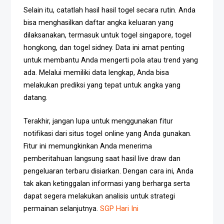
Selain itu, catatlah hasil hasil togel secara rutin. Anda
bisa menghasilkan daftar angka keluaran yang
dilaksanakan, termasuk untuk togel singapore, togel
hongkong, dan togel sidney. Data ini amat penting
untuk membantu Anda mengerti pola atau trend yang
ada. Melalui memiliki data lengkap, Anda bisa
melakukan prediksi yang tepat untuk angka yang
datang.
Terakhir, jangan lupa untuk menggunakan fitur
notifikasi dari situs togel online yang Anda gunakan.
Fitur ini memungkinkan Anda menerima
pemberitahuan langsung saat hasil live draw dan
pengeluaran terbaru disiarkan. Dengan cara ini, Anda
tak akan ketinggalan informasi yang berharga serta
dapat segera melakukan analisis untuk strategi
permainan selanjutnya.
SGP Hari Ini