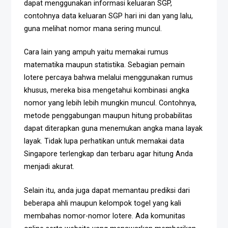
dapat menggunakan informasi keluaran SGP,
contohnya data keluaran SGP hari ini dan yang lalu,
guna melihat nomor mana sering muncul.
Cara lain yang ampuh yaitu memakai rumus
matematika maupun statistika. Sebagian pemain
lotere percaya bahwa melalui menggunakan rumus
khusus, mereka bisa mengetahui kombinasi angka
nomor yang lebih lebih mungkin muncul. Contohnya,
metode penggabungan maupun hitung probabilitas
dapat diterapkan guna menemukan angka mana layak
layak. Tidak lupa perhatikan untuk memakai data
Singapore terlengkap dan terbaru agar hitung Anda
menjadi akurat.
Selain itu, anda juga dapat memantau prediksi dari
beberapa ahli maupun kelompok togel yang kali
membahas nomor-nomor lotere. Ada komunitas