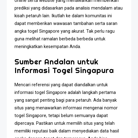
online serta website yang menawarkan memberikan
prediksi yang didasarkan pada analisis mendalam atau
kisah petaruh lain. Ikutlah ke dalam komunitas ini
dapat memberikan wawasan tambahan serta saran
angka togel Singapore yang akurat. Tak perlu ragu
guna melihat ramalan berbeda berbeda untuk
meningkatkan kesempatan Anda.
Sumber Andalan untuk
Informasi Togel Singapura
Mencari referensi yang dapat diandalkan untuk
informasi togel Singapore adalah langkah pertama
yang sangat penting bagi para petaruh. Ada banyak
situs yang menawarkan informasi mengenai nomor
togel Singapore, tetapi belum semuanya dapat
dipercaya. Pastikan untuk memilih situs yang telah
memiliki reputasi baik dalam menyediakan data hasil