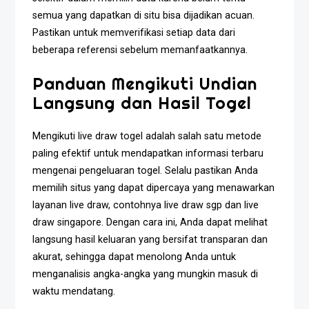
semua yang dapatkan di situ bisa dijadikan acuan.
Pastikan untuk memverifikasi setiap data dari
beberapa referensi sebelum memanfaatkannya.
Panduan Mengikuti Undian
Langsung dan Hasil Togel
Mengikuti live draw togel adalah salah satu metode
paling efektif untuk mendapatkan informasi terbaru
mengenai pengeluaran togel. Selalu pastikan Anda
memilih situs yang dapat dipercaya yang menawarkan
layanan live draw, contohnya live draw sgp dan live
draw singapore. Dengan cara ini, Anda dapat melihat
langsung hasil keluaran yang bersifat transparan dan
akurat, sehingga dapat menolong Anda untuk
menganalisis angka-angka yang mungkin masuk di
waktu mendatang.