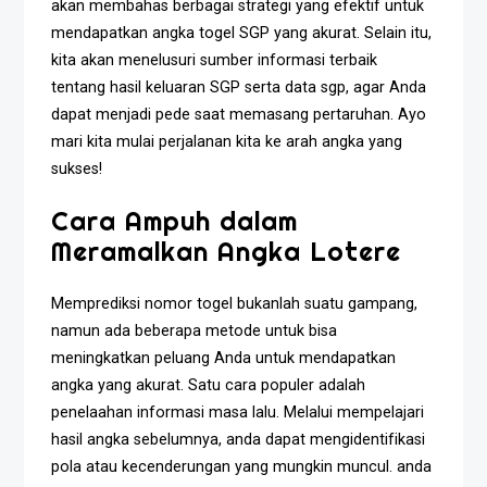
akan membahas berbagai strategi yang efektif untuk
mendapatkan angka togel SGP yang akurat. Selain itu,
kita akan menelusuri sumber informasi terbaik
tentang hasil keluaran SGP serta data sgp, agar Anda
dapat menjadi pede saat memasang pertaruhan. Ayo
mari kita mulai perjalanan kita ke arah angka yang
sukses!
Cara Ampuh dalam
Meramalkan Angka Lotere
Memprediksi nomor togel bukanlah suatu gampang,
namun ada beberapa metode untuk bisa
meningkatkan peluang Anda untuk mendapatkan
angka yang akurat. Satu cara populer adalah
penelaahan informasi masa lalu. Melalui mempelajari
hasil angka sebelumnya, anda dapat mengidentifikasi
pola atau kecenderungan yang mungkin muncul. anda