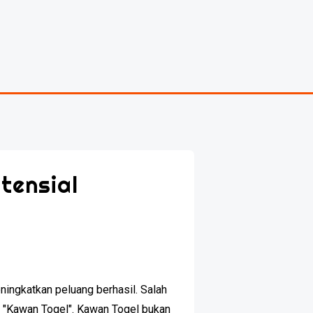
tensial
eningkatkan peluang berhasil. Salah
t "Kawan Togel". Kawan Togel bukan