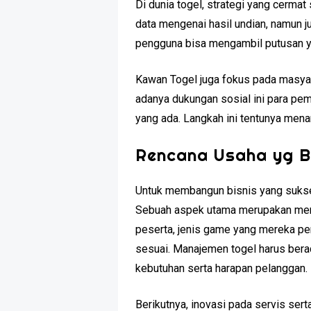
Di dunia togel, strategi yang cerm
data mengenai hasil undian, namun j
pengguna bisa mengambil putusan ya
Kawan Togel juga fokus pada masyar
adanya dukungan sosial ini para pem
yang ada. Langkah ini tentunya men
Rencana Usaha yg B
Untuk membangun bisnis yang sukses 
Sebuah aspek utama merupakan mema
peserta, jenis game yang mereka per
sesuai. Manajemen togel harus bera
kebutuhan serta harapan pelanggan.
Berikutnya, inovasi pada servis se