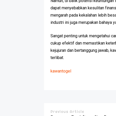
Namun, di balik potensi keuntungan 
dapat menyebabkan kesulitan finansi
mengarah pada kekalahan lebih besa
industri ini juga merupakan bahaya 
Sangat penting untuk mengetahui car
cukup efektif dan memastikan kete
kejujuran dan bertanggung jawab, k
terlibat.
kawantogel
Previous Article