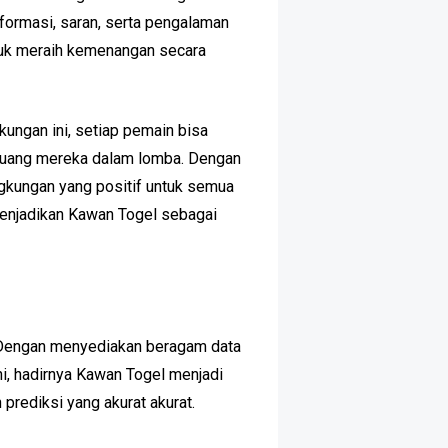
formasi, saran, serta pengalaman
tuk meraih kemenangan secara
ungan ini, setiap pemain bisa
eluang mereka dalam lomba. Dengan
gkungan yang positif untuk semua
menjadikan Kawan Togel sebagai
r. Dengan menyediakan beragam data
ini, hadirnya Kawan Togel menjadi
prediksi yang akurat akurat.