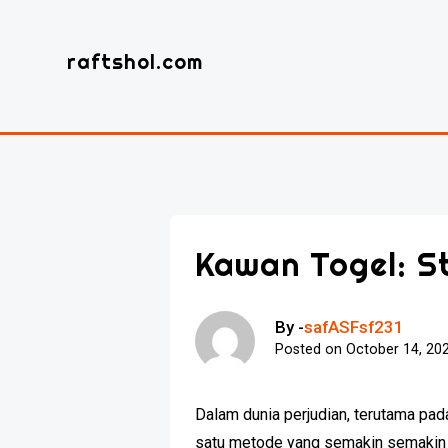
Skip
to
raftshol.com
content
Kawan Togel: St
By -
safASFsf231
Posted on
October 14, 20
Dalam dunia perjudian, terutama pad
satu metode yang semakin semakin p