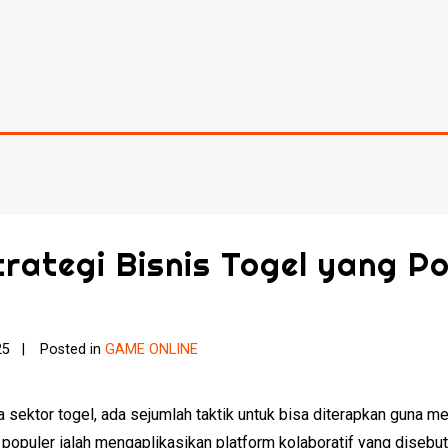
rategi Bisnis Togel yang Po
25
Posted in
GAME ONLINE
a sektor togel, ada sejumlah taktik untuk bisa diterapkan guna m
opuler ialah mengaplikasikan platform kolaboratif yang disebu