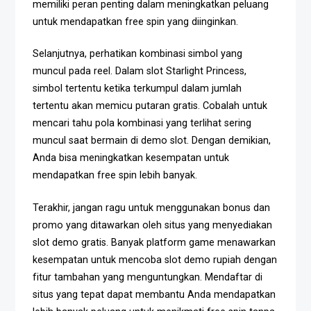
memiliki peran penting dalam meningkatkan peluang
untuk mendapatkan free spin yang diinginkan.
Selanjutnya, perhatikan kombinasi simbol yang
muncul pada reel. Dalam slot Starlight Princess,
simbol tertentu ketika terkumpul dalam jumlah
tertentu akan memicu putaran gratis. Cobalah untuk
mencari tahu pola kombinasi yang terlihat sering
muncul saat bermain di demo slot. Dengan demikian,
Anda bisa meningkatkan kesempatan untuk
mendapatkan free spin lebih banyak.
Terakhir, jangan ragu untuk menggunakan bonus dan
promo yang ditawarkan oleh situs yang menyediakan
slot demo gratis. Banyak platform game menawarkan
kesempatan untuk mencoba slot demo rupiah dengan
fitur tambahan yang menguntungkan. Mendaftar di
situs yang tepat dapat membantu Anda mendapatkan