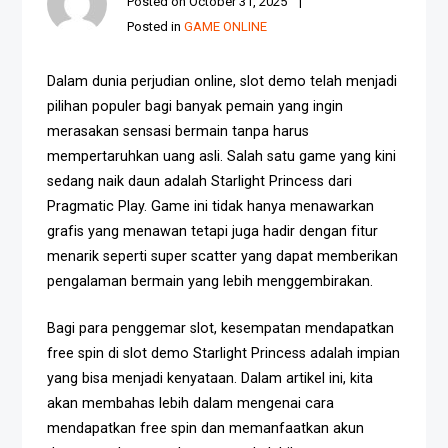
Posted on
October 31, 2025
Posted in
GAME ONLINE
Dalam dunia perjudian online, slot demo telah menjadi
pilihan populer bagi banyak pemain yang ingin
merasakan sensasi bermain tanpa harus
mempertaruhkan uang asli. Salah satu game yang kini
sedang naik daun adalah Starlight Princess dari
Pragmatic Play. Game ini tidak hanya menawarkan
grafis yang menawan tetapi juga hadir dengan fitur
menarik seperti super scatter yang dapat memberikan
pengalaman bermain yang lebih menggembirakan.
Bagi para penggemar slot, kesempatan mendapatkan
free spin di slot demo Starlight Princess adalah impian
yang bisa menjadi kenyataan. Dalam artikel ini, kita
akan membahas lebih dalam mengenai cara
mendapatkan free spin dan memanfaatkan akun