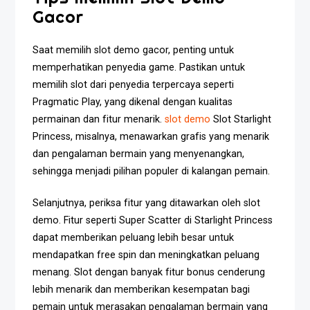
Gacor
Saat memilih slot demo gacor, penting untuk
memperhatikan penyedia game. Pastikan untuk
memilih slot dari penyedia terpercaya seperti
Pragmatic Play, yang dikenal dengan kualitas
permainan dan fitur menarik.
slot demo
Slot Starlight
Princess, misalnya, menawarkan grafis yang menarik
dan pengalaman bermain yang menyenangkan,
sehingga menjadi pilihan populer di kalangan pemain.
Selanjutnya, periksa fitur yang ditawarkan oleh slot
demo. Fitur seperti Super Scatter di Starlight Princess
dapat memberikan peluang lebih besar untuk
mendapatkan free spin dan meningkatkan peluang
menang. Slot dengan banyak fitur bonus cenderung
lebih menarik dan memberikan kesempatan bagi
pemain untuk merasakan pengalaman bermain yang