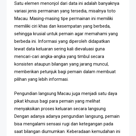
Satu elemen menonjol dari data ini adalah banyaknya
variasi jenis permainan yang tersedia, misalnya toto
Macau. Masing-masing tipe permainan ini memiliki
memiliki ciri khas dan kesempatan yang berbeda,
sehingga krusial untuk pemain agar memahami yang
berbeda ini. Informasi yang diperoleh didapatkan
lewat data keluaran sering kali dievaluasi guna
mencari-cari angka-angka yang timbul secara
konsisten ataupun bilangan yang jarang muncul,
memberikan petunjuk bagi pemain dalam membuat
pilihan yang lebih informasi.
Pengundian langsung Macau juga menjadi satu daya
pikat khusus bagi para pemain yang melihat
menyaksikan proses keluaran secara langsung.
Dengan adanya adanya pengundian langsung, pemain
bisa mengalami sensasi rugi dan ketegangan pada
saat bilangan diumumkan. Keberadaan kemudahan ini