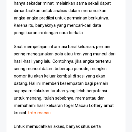
hanya sekadar minat, melainkan sama sekali dapat
dimanfaatkan untuk analisis dalam merumuskan
angka-angka prediksi untuk permainan berikutnya.
Karena itu, banyaknya yang mencari-cari data
pengeluaran ini dengan cara berkala.
Saat mempelajari informasi hasil keluaran, pemain
sering menggunakan pola atau tren yang muncul dari
hasil-hasil yang lalu. Contohnya, jika angka tertentu
sering muncul dalam beberapa periode, mungkin
nomor itu akan keluar kembali di sesi yang akan
datang. Hal ini memberi kesempatan bagi pemain
supaya melakukan taruhan yang lebih berpotensi
untuk menang. Itulah sebabnya, memantau dan
memahami hasil keluaran togel Macau Lottery amat
krusial.
toto macau
Untuk memudahkan akses, banyak situs serta