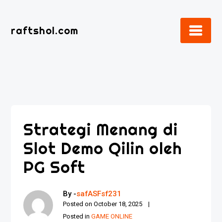
Skip
to
raftshol.com
content
Strategi Menang di
Slot Demo Qilin oleh
PG Soft
By -
safASFsf231
Posted on
October 18, 2025
Posted in
GAME ONLINE