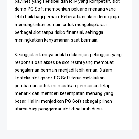
paylines yang fleksibel dan RTP yang kompetitif, slot
demo PG Soft memberikan peluang menang yang
lebih baik bagi pemain. Keberadaan akun demo juga
memungkinkan pemain untuk mengeksplorasi
berbagai slot tanpa risiko finansial, sehingga
meningkatkan kenyamanan saat bermain.
Keunggulan lainnya adalah dukungan pelanggan yang
responsif dan akses ke slot resmi yang membuat
pengalaman bermain menjadi lebih aman. Dalam
konteks slot gacor, PG Soft terus melakukan
pembaruan untuk memastikan permainan tetap
menarik dan memberi kesempatan menang yang
besar. Hal ini menjadikan PG Soft sebagai pilihan
utama bagi penggemar slot di seluruh dunia.