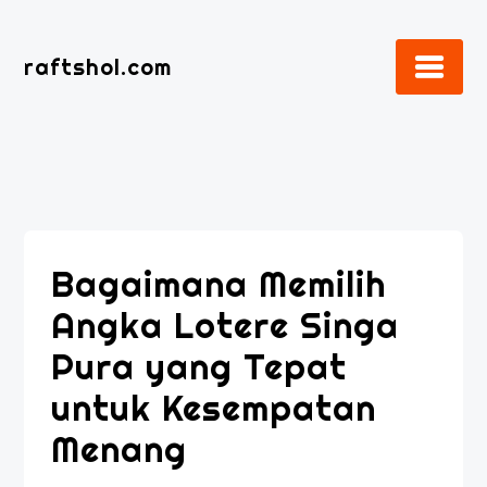
Skip
to
raftshol.com
content
Bagaimana Memilih
Angka Lotere Singa
Pura yang Tepat
untuk Kesempatan
Menang