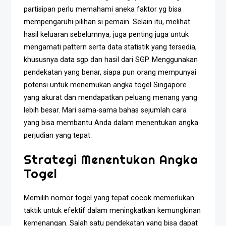
partisipan perlu memahami aneka faktor yg bisa
mempengaruhi pilihan si pemain. Selain itu, melihat
hasil keluaran sebelumnya, juga penting juga untuk
mengamati pattern serta data statistik yang tersedia,
khususnya data sgp dan hasil dari SGP. Menggunakan
pendekatan yang benar, siapa pun orang mempunyai
potensi untuk menemukan angka togel Singapore
yang akurat dan mendapatkan peluang menang yang
lebih besar. Mari sama-sama bahas sejumlah cara
yang bisa membantu Anda dalam menentukan angka
perjudian yang tepat.
Strategi Menentukan Angka
Togel
Memilih nomor togel yang tepat cocok memerlukan
taktik untuk efektif dalam meningkatkan kemungkinan
kemenangan. Salah satu pendekatan yang bisa dapat