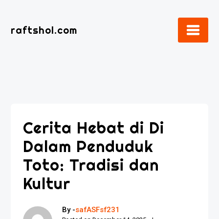
Skip
to
raftshol.com
content
Cerita Hebat di Di
Dalam Penduduk
Toto: Tradisi dan
Kultur
By -
safASFsf231