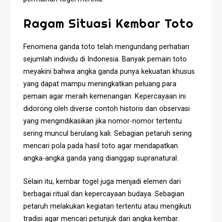
Ragam Situasi Kembar Toto
Fenomena ganda toto telah mengundang perhatian
sejumlah individu di Indonesia. Banyak pemain toto
meyakini bahwa angka ganda punya kekuatan khusus
yang dapat mampu meningkatkan peluang para
pemain agar meraih kemenangan. Kepercayaan ini
didorong oleh diverse contoh historis dan observasi
yang mengindikasikan jika nomor-nomor tertentu
sering muncul berulang kali. Sebagian petaruh sering
mencari pola pada hasil toto agar mendapatkan
angka-angka ganda yang dianggap supranatural.
Selain itu, kembar togel juga menjadi elemen dari
berbagai ritual dan kepercayaan budaya. Sebagian
petaruh melakukan kegiatan tertentu atau mengikuti
tradisi agar mencari petunjuk dari angka kembar.