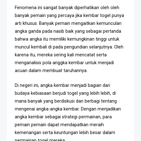
Fenomena ini sangat banyak diperhatikan oleh oleh
banyak pemain yang percaya jika kembar togel punya
arti khusus. Banyak pemain mengaitkan kemunculan
angka ganda pada nasib baik yang sebagai pertanda
bahwa angka itu memiliki kemungkinan tinggi untuk
muncul kembali di pada pengundian selanjutnya. Oleh
karena itu, mereka sering kali mencatat serta
menganalisis pola anggka kembar untuk menjadi
acuan dalam membuat taruhannya.
Di negeri ini, angka kembar menjadi bagian dari
budaya kebiasaan berjudi togel yang lebih lebih, di
mana banyak yang berdiskusi dan berbagi tentang
mengenai angka-angka kembar. Dengan menjadikan
angka kembar sebagai strategi permainan, para
pemain pemain dapat mendapatkan meraih
kemenangan serta keuntungan lebih besar dalam
permainan togel mereka.