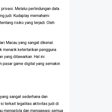
privasi. Melalui perlindungan data
ung judi. Kudaplay memahami
ntang risiko yang terjadi. Oleh
dari Macau yang sangat dikenal.
k menarik ketertarikan pengguna
n yang ditawarkan. Hal ini
n pasar game digital yang semakin
a yang sangat sederhana dan
erkait legalitas aktivitas judi di
acau mengelola dan mengawasi semua