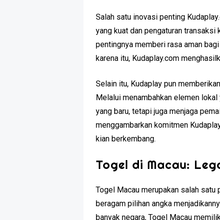
Salah satu inovasi penting Kudaplay
yang kuat dan pengaturan transaksi
pentingnya memberi rasa aman bagi p
karena itu, Kudaplay.com menghasil
Selain itu, Kudaplay pun memberikan
Melalui menambahkan elemen lokal y
yang baru, tetapi juga menjaga pema
menggambarkan komitmen Kudaplay.c
kian berkembang.
Togel di Macau: Leg
Togel Macau merupakan salah satu p
beragam pilihan angka menjadikannya
banyak negara, Togel Macau memili