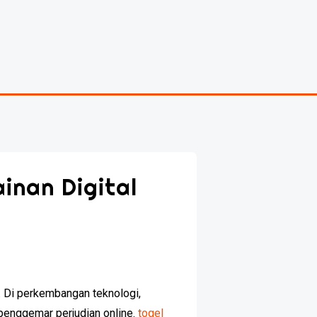
inan Digital
. Di perkembangan teknologi,
 penggemar perjudian online.
togel