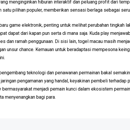
ng menginginkan hiburan interaktif dan peluang profit dari tempa
ah satu pilihan populer, memberikan sensasi berlaga sebagai ser
aru game elektronik, penting untuk melihat perubahan tingkah l
at dapat dari kapan pun serta di mana saja. Kuda play menjawab
s dan ramah penggunaan. Di sisi lain, togel macau masih menjad
an unsur chance. Kemauan untuk beradaptasi mempesona keingi
ni.
 pengembang teknologi dan penawanan permainan bakal semakin 
ta jaringan pengamanan yang handal, keyakinan pembeli terhadap p
lay bermasyarakat menjadi pemain kunci dalam ekosistem permain
ta menyenangkan bagi para.