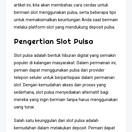
artikel ini, kita akan membahas cara cerdas untuk
bermain slot menggunakan pulsa, serta beberapa tips
untuk memaksimalkan keuntungan Anda saat bermain
melalui platform-slot yang mendukung deposit pulsa.
Pengertian Slot Pulsa
Slot pulsa adalah bentuk hiburan digital yang semakin
populer di kalangan masyarakat. Dalam permainan ini,
pemain dapat menggunakan pulsa dari provider
telepon seluler untuk berpartisipasi dalam permainan
slot. Dengan kemudahan akses dan proses yang
sederhana, slot pulsa menyediakan alternatif bagi
mereka yang ingin bermain tanpa harus menggunakan
uang tunai.
Salah satu keunggulan dari slot pulsa adalah
kemudahan dalam melakukan deposit. Pemain dapat