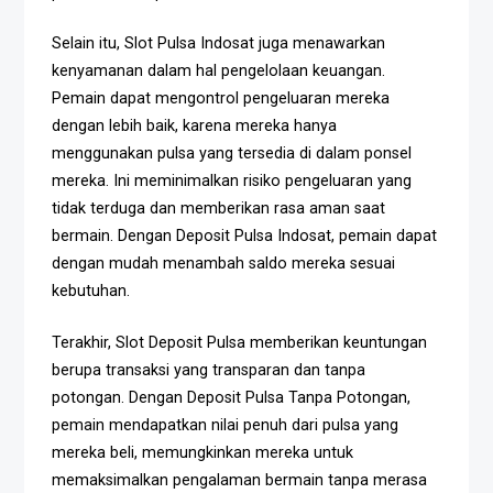
Selain itu, Slot Pulsa Indosat juga menawarkan
kenyamanan dalam hal pengelolaan keuangan.
Pemain dapat mengontrol pengeluaran mereka
dengan lebih baik, karena mereka hanya
menggunakan pulsa yang tersedia di dalam ponsel
mereka. Ini meminimalkan risiko pengeluaran yang
tidak terduga dan memberikan rasa aman saat
bermain. Dengan Deposit Pulsa Indosat, pemain dapat
dengan mudah menambah saldo mereka sesuai
kebutuhan.
Terakhir, Slot Deposit Pulsa memberikan keuntungan
berupa transaksi yang transparan dan tanpa
potongan. Dengan Deposit Pulsa Tanpa Potongan,
pemain mendapatkan nilai penuh dari pulsa yang
mereka beli, memungkinkan mereka untuk
memaksimalkan pengalaman bermain tanpa merasa