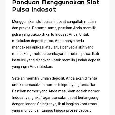
Panduan Menggunakan Slot
Pulsa Indosat
Menggunakan slot pulsa Indosat sangatlah mudah
dan praktis. Pertama-tama, pastikan Anda memiliki
pulsa yang cukup di kartu Indosat Anda. Untuk
melakukan deposit pulsa, Anda hanya perlu
mengakses aplikasi atau situs penyedia slot yang
mendukung metode pembayaran melalui pulsa. Ikuti
instruksi yang diberikan untuk memilih jumlah deposit
yang ingin Anda lakukan.
Setelah memilih jumlah deposit, Anda akan diminta
untuk memasukkan nomor telepon yang terdaftar.
Pastikan nomor yang Anda masukkan adalah nomor
Indosat yang aktif agar transaksi dapat berlangsung
dengan lancar. Selanjutnya, ikuti langkah konfirmasi
yang muncul dan tunggu hingga proses deposit