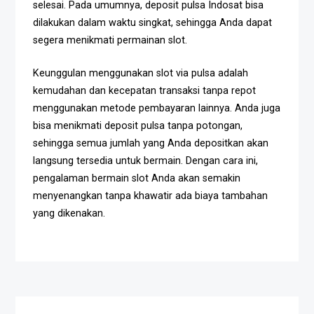
selesai. Pada umumnya, deposit pulsa Indosat bisa
dilakukan dalam waktu singkat, sehingga Anda dapat
segera menikmati permainan slot.
Keunggulan menggunakan slot via pulsa adalah
kemudahan dan kecepatan transaksi tanpa repot
menggunakan metode pembayaran lainnya. Anda juga
bisa menikmati deposit pulsa tanpa potongan,
sehingga semua jumlah yang Anda depositkan akan
langsung tersedia untuk bermain. Dengan cara ini,
pengalaman bermain slot Anda akan semakin
menyenangkan tanpa khawatir ada biaya tambahan
yang dikenakan.