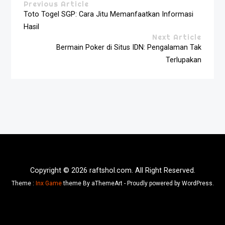
Previous Article
Toto Togel SGP: Cara Jitu Memanfaatkan Informasi
Hasil
Next Article
Bermain Poker di Situs IDN: Pengalaman Tak
Terlupakan
Copyright © 2026 raftshol.com. All Right Reserved.
Theme :
Inx Game
theme By aThemeArt - Proudly powered by WordPress.