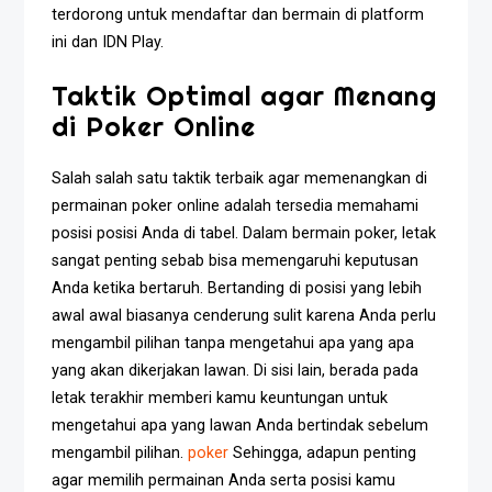
terdorong untuk mendaftar dan bermain di platform
ini dan IDN Play.
Taktik Optimal agar Menang
di Poker Online
Salah salah satu taktik terbaik agar memenangkan di
permainan poker online adalah tersedia memahami
posisi posisi Anda di tabel. Dalam bermain poker, letak
sangat penting sebab bisa memengaruhi keputusan
Anda ketika bertaruh. Bertanding di posisi yang lebih
awal awal biasanya cenderung sulit karena Anda perlu
mengambil pilihan tanpa mengetahui apa yang apa
yang akan dikerjakan lawan. Di sisi lain, berada pada
letak terakhir memberi kamu keuntungan untuk
mengetahui apa yang lawan Anda bertindak sebelum
mengambil pilihan.
poker
Sehingga, adapun penting
agar memilih permainan Anda serta posisi kamu