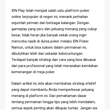
IDN Play telah menjadi salah satu platform poker
online terpopuler di negeri ini, menarik perhatian
sejumlah pemain dari berbagai kalangan. Dengan
gameplay yang seru dan peluang menang yang cukup
besar, tidak heran jika banyak sekali orang ingin
mencoba nasib di dunia poker melalui IDN Poker.
Namun, untuk bisa sukses dalam permainan ini,
dibutuhkan lebih dari sekadar keberuntungan.
Terdapat banyak strategi dan cara yang bisa dikuasai
dari para profesional yang telah merasakan keindahan
kemenangan di meja poker.
Dalam artikel ini, kita akan membahas strategi efektif
yang dapat membantu Anda memperbesar peluang
menang di platform ini. Dari pemahaman dasar
tentang permainan hingga tips yang lebih mendalam,
semua aspek penting akan dikupas tuntas. Jangan sia-