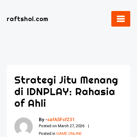
Skip
to
raftshol.com
content
Strategi Jitu Menang
di IDNPLAY: Rahasia
of Ahli
By -
safASFsf231
Posted on
March 27, 2026
Posted in
GAME ONLINE