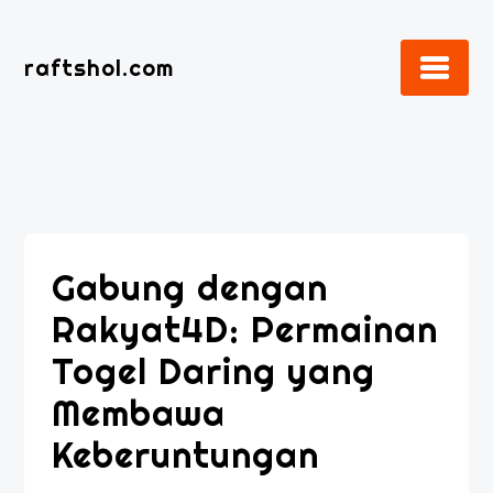
Skip
to
raftshol.com
content
Gabung dengan
Rakyat4D: Permainan
Togel Daring yang
Membawa
Keberuntungan