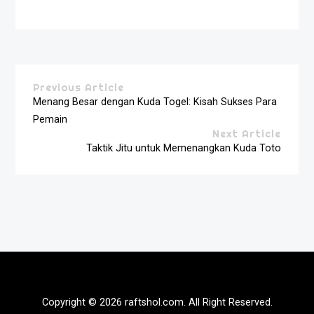
Previous Article
Menang Besar dengan Kuda Togel: Kisah Sukses Para
Pemain
Next Article
Taktik Jitu untuk Memenangkan Kuda Toto
Copyright © 2026 raftshol.com. All Right Reserved.