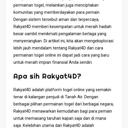
permainan togel, melainkan juga menciptakan
komunitas yang memberdayakan para pemain.
Dengan sistem tersebut aman dan terpercaya,
Rakyat4D memberi kesempatan untuk meraih hadiah
besar sambil menikmati pengalaman berlaga yang
menyenangkan. Di artikel ini, kita akan mengeksplorasi
lebih jauh mendalam tentang Rakyat4D dan cara
permainan togel online ini dapat jadi cara yang baru
untuk meraih impian finansial Anda sendiri.
Apa sih Rakyat4D?
Rakyat4D adalah platform togel online yang semakin
tenar di kalangan penjudi di Tanah Air. Dengan
berbagai pilihan permainan togel dari berbagai negara,
Rakyat4D menawarkan kemudahan bagi para pemain
untuk memasang taruhan kapan saja dan di mana
saja. Kelebihan utama dari Rakyat4D adalah