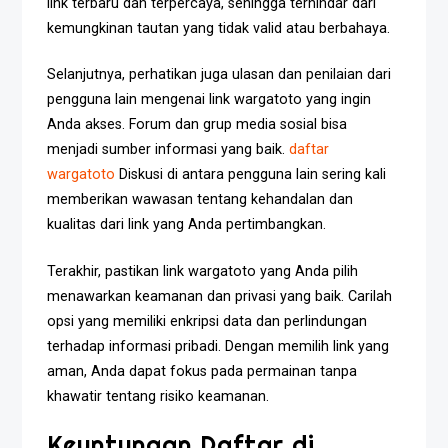
link terbaru dan terpercaya, sehingga terhindar dari
kemungkinan tautan yang tidak valid atau berbahaya.
Selanjutnya, perhatikan juga ulasan dan penilaian dari
pengguna lain mengenai link wargatoto yang ingin
Anda akses. Forum dan grup media sosial bisa
menjadi sumber informasi yang baik.
daftar
wargatoto
Diskusi di antara pengguna lain sering kali
memberikan wawasan tentang kehandalan dan
kualitas dari link yang Anda pertimbangkan.
Terakhir, pastikan link wargatoto yang Anda pilih
menawarkan keamanan dan privasi yang baik. Carilah
opsi yang memiliki enkripsi data dan perlindungan
terhadap informasi pribadi. Dengan memilih link yang
aman, Anda dapat fokus pada permainan tanpa
khawatir tentang risiko keamanan.
Keuntungan Daftar di