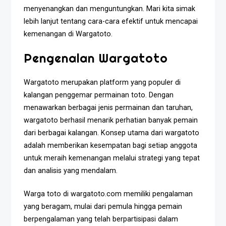
menyenangkan dan menguntungkan. Mari kita simak
lebih lanjut tentang cara-cara efektif untuk mencapai
kemenangan di Wargatoto.
Pengenalan Wargatoto
Wargatoto merupakan platform yang populer di
kalangan penggemar permainan toto. Dengan
menawarkan berbagai jenis permainan dan taruhan,
wargatoto berhasil menarik perhatian banyak pemain
dari berbagai kalangan. Konsep utama dari wargatoto
adalah memberikan kesempatan bagi setiap anggota
untuk meraih kemenangan melalui strategi yang tepat
dan analisis yang mendalam.
Warga toto di wargatoto.com memiliki pengalaman
yang beragam, mulai dari pemula hingga pemain
berpengalaman yang telah berpartisipasi dalam