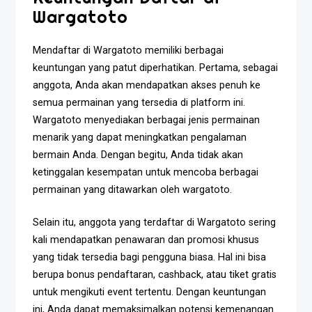
Wargatoto
Mendaftar di Wargatoto memiliki berbagai
keuntungan yang patut diperhatikan. Pertama, sebagai
anggota, Anda akan mendapatkan akses penuh ke
semua permainan yang tersedia di platform ini.
Wargatoto menyediakan berbagai jenis permainan
menarik yang dapat meningkatkan pengalaman
bermain Anda. Dengan begitu, Anda tidak akan
ketinggalan kesempatan untuk mencoba berbagai
permainan yang ditawarkan oleh wargatoto.
Selain itu, anggota yang terdaftar di Wargatoto sering
kali mendapatkan penawaran dan promosi khusus
yang tidak tersedia bagi pengguna biasa. Hal ini bisa
berupa bonus pendaftaran, cashback, atau tiket gratis
untuk mengikuti event tertentu. Dengan keuntungan
ini, Anda dapat memaksimalkan potensi kemenangan