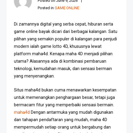
Posted on
June 9, 2026
Posted in
GAME ONLINE
Di zamannya digital yang serba cepat, hiburan serta
game online bayak dicari dari berbagai kalangan. Satu
pilihan yang semakin populer di kalangan para penjudi
modern ialah game lotto 4D, khususnya lewat
platform maha4d. Kenapa maha 4D menjadi pilihan
utama? Alasannya ada di kombinasi pembaruan
teknologi, kemudahan masuk, dan sensasi bermain
yang menyenangkan.
Situs maha4d bukan cuma menawarkan kesempatan
untuk memenangkan penghargaan besar, tetapi juga
bermacam fitur yang memperbaiki sensasi bermain.
maha4d
Dengan antarmuka yang mudah digunakan
dan tahapan pendaftaran yang mudah, maha 4D
mempermudah setiap orang untuk bergabung dan