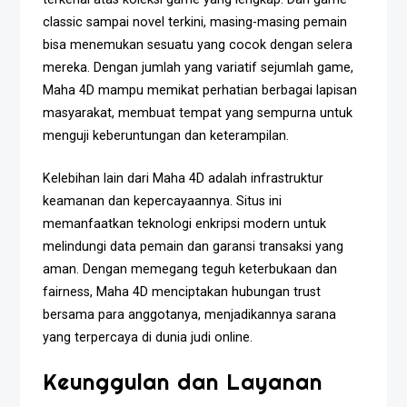
classic sampai novel terkini, masing-masing pemain
bisa menemukan sesuatu yang cocok dengan selera
mereka. Dengan jumlah yang variatif sejumlah game,
Maha 4D mampu memikat perhatian berbagai lapisan
masyarakat, membuat tempat yang sempurna untuk
menguji keberuntungan dan keterampilan.
Kelebihan lain dari Maha 4D adalah infrastruktur
keamanan dan kepercayaannya. Situs ini
memanfaatkan teknologi enkripsi modern untuk
melindungi data pemain dan garansi transaksi yang
aman. Dengan memegang teguh keterbukaan dan
fairness, Maha 4D menciptakan hubungan trust
bersama para anggotanya, menjadikannya sarana
yang terpercaya di dunia judi online.
Keunggulan dan Layanan