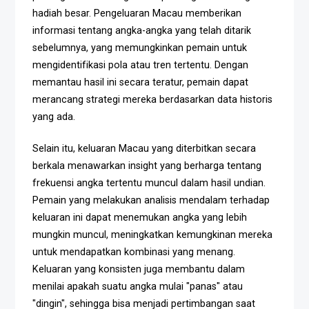
hadiah besar. Pengeluaran Macau memberikan
informasi tentang angka-angka yang telah ditarik
sebelumnya, yang memungkinkan pemain untuk
mengidentifikasi pola atau tren tertentu. Dengan
memantau hasil ini secara teratur, pemain dapat
merancang strategi mereka berdasarkan data historis
yang ada.
Selain itu, keluaran Macau yang diterbitkan secara
berkala menawarkan insight yang berharga tentang
frekuensi angka tertentu muncul dalam hasil undian.
Pemain yang melakukan analisis mendalam terhadap
keluaran ini dapat menemukan angka yang lebih
mungkin muncul, meningkatkan kemungkinan mereka
untuk mendapatkan kombinasi yang menang.
Keluaran yang konsisten juga membantu dalam
menilai apakah suatu angka mulai "panas" atau
"dingin", sehingga bisa menjadi pertimbangan saat