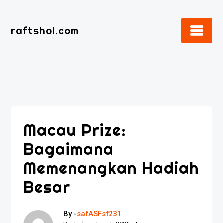
Skip
to
raftshol.com
content
Macau Prize:
Bagaimana
Memenangkan Hadiah
Besar
By -
safASFsf231