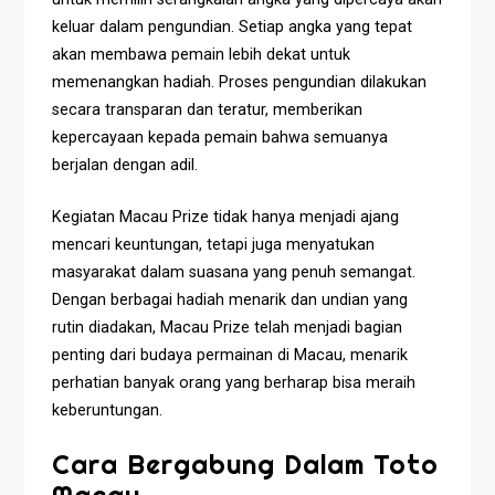
keluar dalam pengundian. Setiap angka yang tepat
akan membawa pemain lebih dekat untuk
memenangkan hadiah. Proses pengundian dilakukan
secara transparan dan teratur, memberikan
kepercayaan kepada pemain bahwa semuanya
berjalan dengan adil.
Kegiatan Macau Prize tidak hanya menjadi ajang
mencari keuntungan, tetapi juga menyatukan
masyarakat dalam suasana yang penuh semangat.
Dengan berbagai hadiah menarik dan undian yang
rutin diadakan, Macau Prize telah menjadi bagian
penting dari budaya permainan di Macau, menarik
perhatian banyak orang yang berharap bisa meraih
keberuntungan.
Cara Bergabung Dalam Toto
Macau