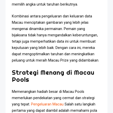
memilih angka untuk taruhan berikutnya.
Kombinasi antara pengeluaran dan keluaran data
Macau menciptakan gambaran yang lebih jelas
mengenai dinamika permainan. Pemain yang
bijaksana tidak hanya mengandalkan keberuntungan,
tetapi juga memperhatikan data ini untuk membuat
keputusan yang lebih baik. Dengan cara ini, mereka
dapat mengoptimalkan taruhan dan meningkatkan
peluang untuk meraih Macau Prize yang didambakan.
Strategi Menang di Macau
Pools
Memenangkan hadiah besar di Macau Pools
memerlukan pendekatan yang cermat dan strategi
yang tepat.
Pengeluaran Macau
Salah satu langkah
pertama yang dapat diambil adalah memahami pola