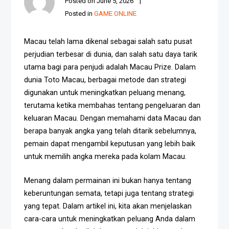
Posted on
June 5, 2026
Posted in
GAME ONLINE
Macau telah lama dikenal sebagai salah satu pusat
perjudian terbesar di dunia, dan salah satu daya tarik
utama bagi para penjudi adalah Macau Prize. Dalam
dunia Toto Macau, berbagai metode dan strategi
digunakan untuk meningkatkan peluang menang,
terutama ketika membahas tentang pengeluaran dan
keluaran Macau. Dengan memahami data Macau dan
berapa banyak angka yang telah ditarik sebelumnya,
pemain dapat mengambil keputusan yang lebih baik
untuk memilih angka mereka pada kolam Macau.
Menang dalam permainan ini bukan hanya tentang
keberuntungan semata, tetapi juga tentang strategi
yang tepat. Dalam artikel ini, kita akan menjelaskan
cara-cara untuk meningkatkan peluang Anda dalam