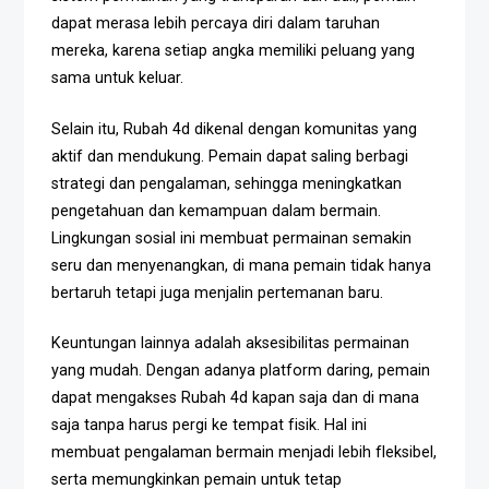
dapat merasa lebih percaya diri dalam taruhan
mereka, karena setiap angka memiliki peluang yang
sama untuk keluar.
Selain itu, Rubah 4d dikenal dengan komunitas yang
aktif dan mendukung. Pemain dapat saling berbagi
strategi dan pengalaman, sehingga meningkatkan
pengetahuan dan kemampuan dalam bermain.
Lingkungan sosial ini membuat permainan semakin
seru dan menyenangkan, di mana pemain tidak hanya
bertaruh tetapi juga menjalin pertemanan baru.
Keuntungan lainnya adalah aksesibilitas permainan
yang mudah. Dengan adanya platform daring, pemain
dapat mengakses Rubah 4d kapan saja dan di mana
saja tanpa harus pergi ke tempat fisik. Hal ini
membuat pengalaman bermain menjadi lebih fleksibel,
serta memungkinkan pemain untuk tetap