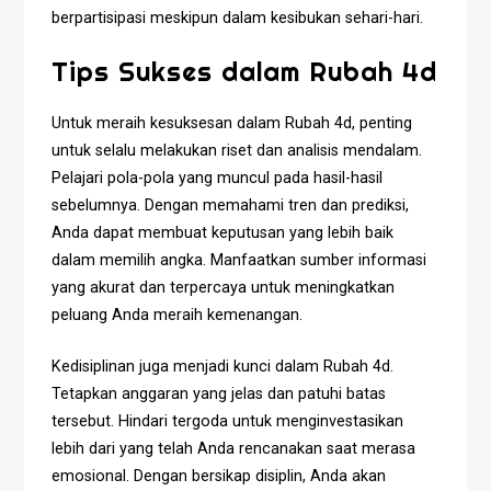
berpartisipasi meskipun dalam kesibukan sehari-hari.
Tips Sukses dalam Rubah 4d
Untuk meraih kesuksesan dalam Rubah 4d, penting
untuk selalu melakukan riset dan analisis mendalam.
Pelajari pola-pola yang muncul pada hasil-hasil
sebelumnya. Dengan memahami tren dan prediksi,
Anda dapat membuat keputusan yang lebih baik
dalam memilih angka. Manfaatkan sumber informasi
yang akurat dan terpercaya untuk meningkatkan
peluang Anda meraih kemenangan.
Kedisiplinan juga menjadi kunci dalam Rubah 4d.
Tetapkan anggaran yang jelas dan patuhi batas
tersebut. Hindari tergoda untuk menginvestasikan
lebih dari yang telah Anda rencanakan saat merasa
emosional. Dengan bersikap disiplin, Anda akan