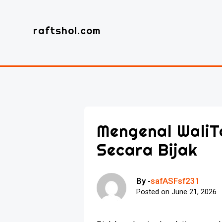
Skip
to
raftshol.com
content
Mengenal WaliT
Secara Bijak
By -
safASFsf231
Posted on
June 21, 2026