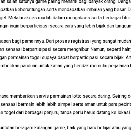
akan salah satunya game paling menarik bagi banyak orang. Deng
atkan keberuntungan serta mendapatkan imbalan yang besar. Di a
ogel. Melalui akses mudah dalam mengakses serta berbagai fit
ngin ingin berparticipasi secara cara yang lebih bijak dan tanggu
san bagi pemainnya. Dari proses registrasi yang sangat mudah 
n sensasi berpartisipasi secara menghibur. Namun, seperti halny
n permainan togel supaya dapat berparticipasi secara bijak. Ar
berikan panduan untuk kalian yang hendak memulai perjalanan be
mana memberikan servis permainan lotto secara daring. Seiring 
ensasi bermain lebih lebih simpel serta aman untuk para pecinta
togel dari berbagai penjuru, tanpa perlu harus datang ke lokasi
untutan beragam kalangan game, baik yang baru belajar atau yang t