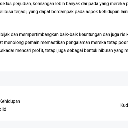
klus perjudian, kehilangan lebih banyak daripada yang mereka pero
l bisa terjadi, yang dapat berdampak pada aspek kehidupan lain
n bijak dan mempertimbangkan baik-baik keuntungan dan juga ri
pat menolong pemain memastikan pengalaman mereka tetap posit
 sekadar mencari profit, tetapi juga sebagai bentuk hiburan yang
Kehidupan
Kud
lid