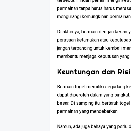
tersebut. Hindari pernah menginves
permainan tanpa harus harus meras
mengurangi kemungkinan permainan 
Di akhirnya, bermain dengan kesan y
perasaan ketamakan atau keputusasaa
jangan terpancing untuk kembali me
membantu menjaga keputusan yang bij
Keuntungan dan Risi
Bermain togel memiliki segudang keu
dapat diperoleh dalam yang singkat
besar. Di samping itu, bertaruh tog
permainan yang mendebarkan.
Namun, ada juga bahaya yang perlu d