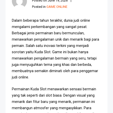
Posted on
June 19, 2026
Posted in
GAME ONLINE
Dalam beberapa tahun terakhir, dunia judi online
mengalami perkembangan yang sangat pesat.
Berbagai jenis permainan baru bermunculan,
menawarkan pengalaman unik dan menarik bagi para
pemain. Salah satu inovasi terkini yang menjadi
sorotan yaitu Kuda Slot. Game ini bukan hanya
menawarkan pengalaman bermain yang seru, tetapi
juga menyuguhkan tema yang khas dan berbeda,
membuatnya semakin diminati oleh para penggemar
judi online.
Permainan Kuda Slot menawarkan sensasi bermain
yang tak seperti dari slot biasa. Dengan visual yang
menarik dan fitur baru yang menarik, permainan ini
membangun atmosfer yang mengasyikkan. Para