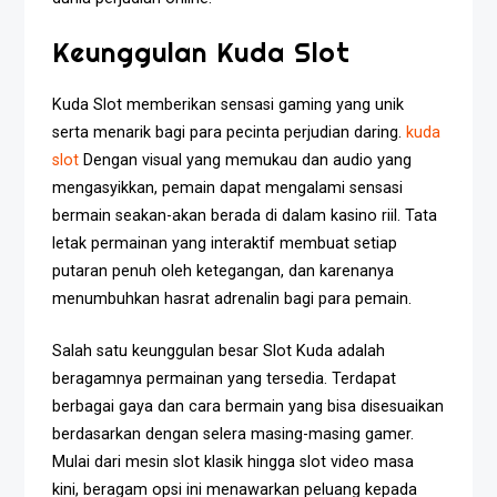
Keunggulan Kuda Slot
Kuda Slot memberikan sensasi gaming yang unik
serta menarik bagi para pecinta perjudian daring.
kuda
slot
Dengan visual yang memukau dan audio yang
mengasyikkan, pemain dapat mengalami sensasi
bermain seakan-akan berada di dalam kasino riil. Tata
letak permainan yang interaktif membuat setiap
putaran penuh oleh ketegangan, dan karenanya
menumbuhkan hasrat adrenalin bagi para pemain.
Salah satu keunggulan besar Slot Kuda adalah
beragamnya permainan yang tersedia. Terdapat
berbagai gaya dan cara bermain yang bisa disesuaikan
berdasarkan dengan selera masing-masing gamer.
Mulai dari mesin slot klasik hingga slot video masa
kini, beragam opsi ini menawarkan peluang kepada