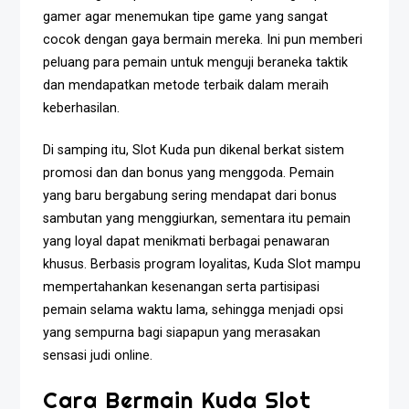
gamer agar menemukan tipe game yang sangat
cocok dengan gaya bermain mereka. Ini pun memberi
peluang para pemain untuk menguji beraneka taktik
dan mendapatkan metode terbaik dalam meraih
keberhasilan.
Di samping itu, Slot Kuda pun dikenal berkat sistem
promosi dan dan bonus yang menggoda. Pemain
yang baru bergabung sering mendapat dari bonus
sambutan yang menggiurkan, sementara itu pemain
yang loyal dapat menikmati berbagai penawaran
khusus. Berbasis program loyalitas, Kuda Slot mampu
mempertahankan kesenangan serta partisipasi
pemain selama waktu lama, sehingga menjadi opsi
yang sempurna bagi siapapun yang merasakan
sensasi judi online.
Cara Bermain Kuda Slot