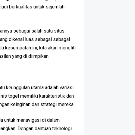
di berkualitas untuk sejumlah
kannya sebagai salah satu situs
yang dikenal luas sebagai sebagai
 kesempatan ini, kita akan meneliti
ilan yang di diimpikan.
tu keunggulan utama adalah variasi
is togel memiliki karakteristik dan
gan keinginan dan strategi mereka.
la untuk menavigasi di dalam
angkan. Dengan bantuan teknologi