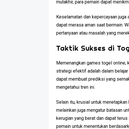
mutakhir, para pemain dapat menikm
Keselamatan dan kepercayaan juga 
dapat merasa aman saat bermain. W
pertanyaan atau masalah yang merek
Taktik Sukses di To
Memenangkan games togel online, kh
strategi efektif adalah dalam belaj
dapat membuat prediksi yang semaki
mengetahui tren ini.
Selain itu, krusial untuk menetapka
melainkan juga mengatur batasan unt
kerugian yang berat dan dapat teru
pemain untuk menentukan berdasar