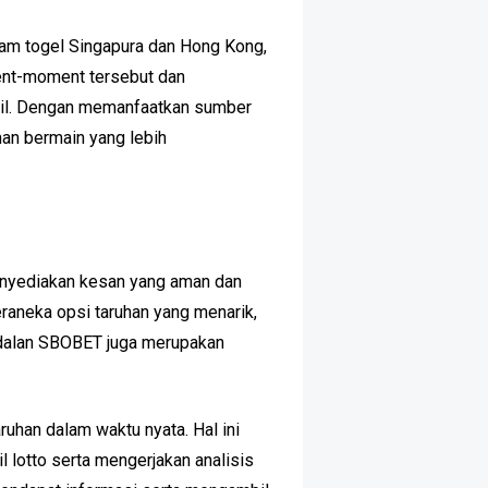
lam togel Singapura dan Hong Kong,
ent-moment tersebut dan
sil. Dengan memanfaatkan sumber
an bermain yang lebih
menyediakan kesan yang aman dan
raneka opsi taruhan yang menarik,
andalan SBOBET juga merupakan
ruhan dalam waktu nyata. Hal ini
 lotto serta mengerjakan analisis