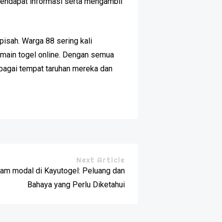
 mendapat informasi serta mengambil
pisah. Warga 88 sering kali
rmain togel online. Dengan semua
sebagai tempat taruhan mereka dan
Next Article
m modal di Kayutogel: Peluang dan
Bahaya yang Perlu Diketahui