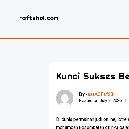
Skip
to
raftshol.com
content
Kunci Sukses B
By -
safASFsf231
Posted on
July 8, 2026
Di dunia permainan judi online, lotr
menambah kesempatan dirinya dalam 