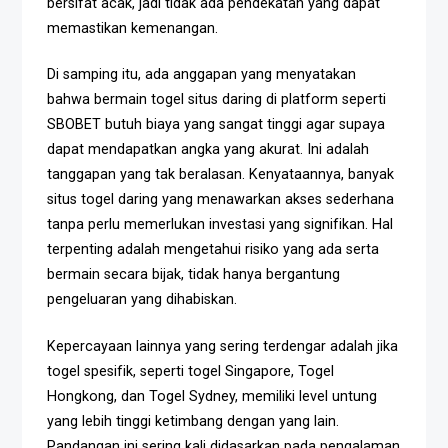
bersifat acak, jadi tidak ada pendekatan yang dapat
memastikan kemenangan.
Di samping itu, ada anggapan yang menyatakan
bahwa bermain togel situs daring di platform seperti
SBOBET butuh biaya yang sangat tinggi agar supaya
dapat mendapatkan angka yang akurat. Ini adalah
tanggapan yang tak beralasan. Kenyataannya, banyak
situs togel daring yang menawarkan akses sederhana
tanpa perlu memerlukan investasi yang signifikan. Hal
terpenting adalah mengetahui risiko yang ada serta
bermain secara bijak, tidak hanya bergantung
pengeluaran yang dihabiskan.
Kepercayaan lainnya yang sering terdengar adalah jika
togel spesifik, seperti togel Singapore, Togel
Hongkong, dan Togel Sydney, memiliki level untung
yang lebih tinggi ketimbang dengan yang lain.
Pandangan ini sering kali didasarkan pada pengalaman