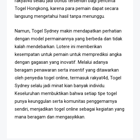
rakyat4d selalu jadi bonus tersendiri bagi pencinta
Togel Hongkong, karena para pemain dapat secara
langsung mengetahui hasil tanpa menunggu.
Namun, Togel Sydney makin mendapatkan perhatian
dengan model permainannya yang berbeda dan tidak
kalah mendebarkan. Lotere ini memberikan
kesempatan untuk pemain untuk memprediksi angka
dengan gagasan yang inovatif. Melalui adanya
beragam penawaran serta insentif yang ditawarkan
oleh penyedia togel online, termasuk rakyat4d, Togel
Sydney selalu jadi minat kian banyak individu.
Keseluruhan membuktikan bahwa setiap tipe togel
punya keunggulan serta komunitas penggemarnya
sendiri, menjadikan togel online sebagai kegiatan yang
mana beragam dan mengasyikkan.