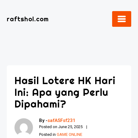
Skip
to
raftshol.com
content
Hasil Lotere HK Hari
Ini: Apa yang Perlu
Dipahami?
By -
safASFsf231
Posted on
June 25, 2025
Posted in
GAME ONLINE