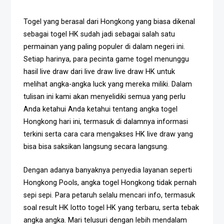
Togel yang berasal dari Hongkong yang biasa dikenal
sebagai togel HK sudah jadi sebagai salah satu
permainan yang paling populer di dalam negeri ini.
Setiap harinya, para pecinta game togel menunggu
hasil live draw dari live draw live draw HK untuk
melihat angka-angka luck yang mereka miliki. Dalam
tulisan ini kami akan menyelidiki semua yang perlu
Anda ketahui Anda ketahui tentang angka togel
Hongkong hari ini, termasuk di dalamnya informasi
terkini serta cara cara mengakses HK live draw yang
bisa bisa saksikan langsung secara langsung.
Dengan adanya banyaknya penyedia layanan seperti
Hongkong Pools, angka togel Hongkong tidak pernah
sepi sepi. Para petaruh selalu mencari info, termasuk
soal result HK lotto togel HK yang terbaru, serta tebak
angka angka. Mari telusuri dengan lebih mendalam