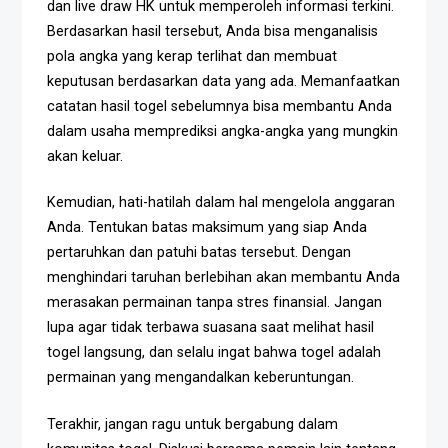
dan live draw HK untuk memperoleh informasi terkini.
Berdasarkan hasil tersebut, Anda bisa menganalisis
pola angka yang kerap terlihat dan membuat
keputusan berdasarkan data yang ada. Memanfaatkan
catatan hasil togel sebelumnya bisa membantu Anda
dalam usaha memprediksi angka-angka yang mungkin
akan keluar.
Kemudian, hati-hatilah dalam hal mengelola anggaran
Anda. Tentukan batas maksimum yang siap Anda
pertaruhkan dan patuhi batas tersebut. Dengan
menghindari taruhan berlebihan akan membantu Anda
merasakan permainan tanpa stres finansial. Jangan
lupa agar tidak terbawa suasana saat melihat hasil
togel langsung, dan selalu ingat bahwa togel adalah
permainan yang mengandalkan keberuntungan.
Terakhir, jangan ragu untuk bergabung dalam