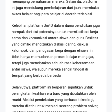
menunjang pemahaman mereka. Selain itu, platform
ini juga mendukung pembelajaran dari jauh, membuka
akses belajar bagi para pelajar di daerah terisolasi.
Kelebihan platform Uni4D dalam dunia pendidikan juga
nampak dari sisi potensinya untuk memfasilitasi kerja
sama dan komunikasi antara siswa dan guru. Fasilitas
yang dimiliki mengizinkan diskusi daring, diskusi
kelompok, dan penugasan kerja dengan efisien. Ini
tidak hanya memudahkan proses belajar mengajar,
tetapi juga menciptakan sebuah rasa kebersamaan
antar siswa, walaupun mereka sendiri tinggal di
tempat yang berbeda berbeda.
Selanjutnya, platform ini berperan signifikan untuk
peningkatan keahlian era baru yang dibutuhkan oleh
murid. Melalui pendekatan yang berbasis teknologi,
mereka dilatih untuk menjadi seorang problem solver,