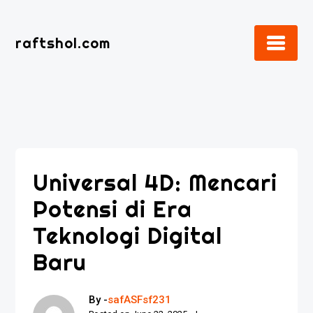
Skip
to
raftshol.com
content
Universal 4D: Mencari
Potensi di Era
Teknologi Digital
Baru
By -
safASFsf231