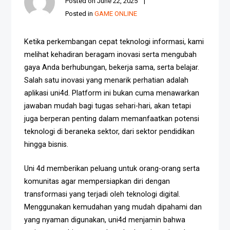
Posted on
June 22, 2025
Posted in
GAME ONLINE
Ketika perkembangan cepat teknologi informasi, kami
melihat kehadiran beragam inovasi serta mengubah
gaya Anda berhubungan, bekerja sama, serta belajar.
Salah satu inovasi yang menarik perhatian adalah
aplikasi uni4d. Platform ini bukan cuma menawarkan
jawaban mudah bagi tugas sehari-hari, akan tetapi
juga berperan penting dalam memanfaatkan potensi
teknologi di beraneka sektor, dari sektor pendidikan
hingga bisnis.
Uni 4d memberikan peluang untuk orang-orang serta
komunitas agar mempersiapkan diri dengan
transformasi yang terjadi oleh teknologi digital.
Menggunakan kemudahan yang mudah dipahami dan
yang nyaman digunakan, uni4d menjamin bahwa