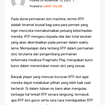
Posted on
November 13, 2025
Posted in
GAME ONLINE
Pada dunia permainan slot machine, termin RTP
adalah teramat krusial bagi para para pemain yang
ingin mencoba memaksimalkan peluang keberhasilan
mereka. RTP mengacu kepada nilai dari total taruhan
yang akan dikembalikan pada pemain dalam waktu
lama. Mempelajari data tentang RTP dalam permainan
slot, terutama dari pengembang permainan
terkemuka misalnya Pragmatic Play, merupakan kunci
kunci dalam menentukan mesin slot yang sesuai.
Banyak player yang mencari bocoran RTP slot agar
mereka dapat melakukan pilihan yang lebih baik saat
bertaruh. Di dalam tulisan ini, kami akan mengulas
berbagai hal terkait RTP secara langsung, termasuk
apa RTP slot gacor serta cara cara mendapatkan RTP