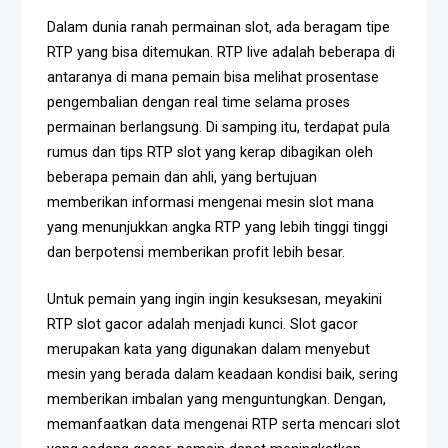
Dalam dunia ranah permainan slot, ada beragam tipe
RTP yang bisa ditemukan. RTP live adalah beberapa di
antaranya di mana pemain bisa melihat prosentase
pengembalian dengan real time selama proses
permainan berlangsung. Di samping itu, terdapat pula
rumus dan tips RTP slot yang kerap dibagikan oleh
beberapa pemain dan ahli, yang bertujuan
memberikan informasi mengenai mesin slot mana
yang menunjukkan angka RTP yang lebih tinggi tinggi
dan berpotensi memberikan profit lebih besar.
Untuk pemain yang ingin ingin kesuksesan, meyakini
RTP slot gacor adalah menjadi kunci. Slot gacor
merupakan kata yang digunakan dalam menyebut
mesin yang berada dalam keadaan kondisi baik, sering
memberikan imbalan yang menguntungkan. Dengan,
memanfaatkan data mengenai RTP serta mencari slot