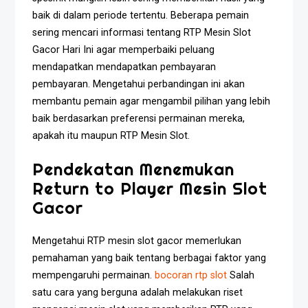
baik di dalam periode tertentu. Beberapa pemain
sering mencari informasi tentang RTP Mesin Slot
Gacor Hari Ini agar memperbaiki peluang
mendapatkan mendapatkan pembayaran
pembayaran. Mengetahui perbandingan ini akan
membantu pemain agar mengambil pilihan yang lebih
baik berdasarkan preferensi permainan mereka,
apakah itu maupun RTP Mesin Slot.
Pendekatan Menemukan
Return to Player Mesin Slot
Gacor
Mengetahui RTP mesin slot gacor memerlukan
pemahaman yang baik tentang berbagai faktor yang
mempengaruhi permainan.
bocoran rtp slot
Salah
satu cara yang berguna adalah melakukan riset