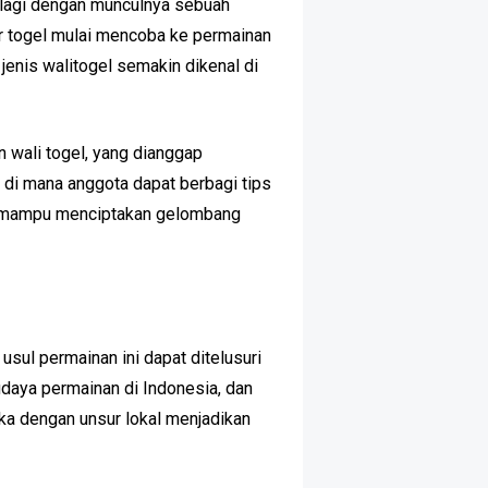
alagi dengan munculnya sebuah
ar togel mulai mencoba ke permainan
jenis walitogel semakin dikenal di
n wali togel, yang dianggap
 di mana anggota dapat berbagi tips
lah mampu menciptakan gelombang
usul permainan ini dapat ditelusuri
budaya permainan di Indonesia, dan
ka dengan unsur lokal menjadikan