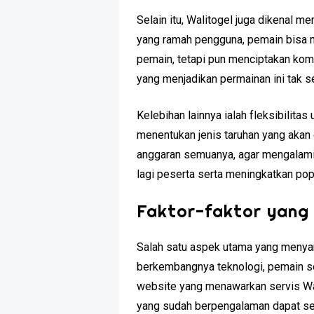
Selain itu, Walitogel juga dikenal me
yang ramah pengguna, pemain bisa m
pemain, tetapi pun menciptakan komu
yang menjadikan permainan ini tak s
Kelebihan lainnya ialah fleksibilitas
menentukan jenis taruhan yang akan 
anggaran semuanya, agar mengalami 
lagi peserta serta meningkatkan popu
Faktor-faktor yang
Salah satu aspek utama yang menyan
berkembangnya teknologi, pemain s
website yang menawarkan servis Wa
yang sudah berpengalaman dapat s