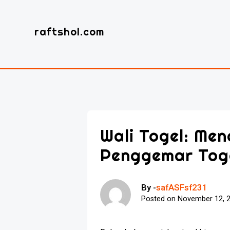
Skip
to
raftshol.com
content
Wali Togel: Me
Penggemar Tog
By -
safASFsf231
Posted on
November 12, 