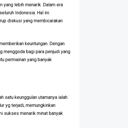
n yang lebih menarik. Dalam era
eluruh Indonesia. Hal ini
grup diskusi yang membicarakan
ng memberikan keuntungan. Dengan
ng menggoda bagi para penjudi yang
atu permainan yang banyak
ah satu keunggulan utamanya ialah
ur yg terjadi, memungkinkan
ni sukses menarik minat banyak