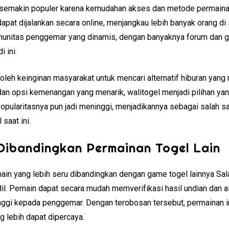
el semakin populer karena kemudahan akses dan metode permaina
pat dijalankan secara online, menjangkau lebih banyak orang di s
munitas penggemar yang dinamis, dengan banyaknya forum dan 
i ini.
 oleh keinginan masyarakat untuk mencari alternatif hiburan ya
dan opsi kemenangan yang menarik, walitogel menjadi pilihan ya
opularitasnya pun jadi meninggi, menjadikannya sebagai salah s
 saat ini.
 Dibandingkan Permainan Togel Lain
in yang lebih seru dibandingkan dengan game togel lainnya Sal
il. Pemain dapat secara mudah memverifikasi hasil undian dan al
nggi kepada penggemar. Dengan terobosan tersebut, permainan i
g lebih dapat dipercaya.