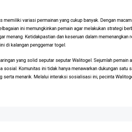
ous memiliki variasi permainan yang cukup banyak. Dengan maca
elbagaian ini memungkinkan pemain agar melakukan strategi ber
ar menang. Ketidakpastian dan keseruan dalam memenangkan r
ni di kalangan penggemar togel.
jaringan yang solid seputar seputar Walitogel. Sejumlah pemain 
ia sosial. Komunitas ini tidak hanya menawarkan dukungan satu s
erta menarik. Melalui interaksi sosialisasi ini, pecinta Walitoge