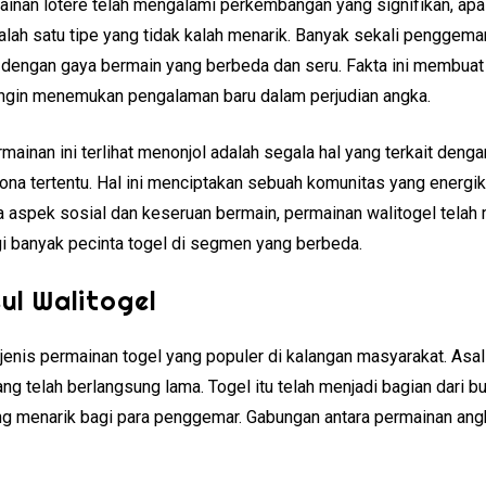
mainan lotere telah mengalami perkembangan yang signifikan, ap
alah satu tipe yang tidak kalah menarik. Banyak sekali penggem
 dengan gaya bermain yang berbeda dan seru. Fakta ini membuat 
ingin menemukan pengalaman baru dalam perjudian angka.
ainan ini terlihat menonjol adalah segala hal yang terkait denga
a tertentu. Hal ini menciptakan sebuah komunitas yang energik
ara aspek sosial dan keseruan bermain, permainan walitogel te
 banyak pecinta togel di segmen yang berbeda.
ul Walitogel
jenis permainan togel yang populer di kalangan masyarakat. Asal 
ang telah berlangsung lama. Togel itu telah menjadi bagian dari 
ang menarik bagi para penggemar. Gabungan antara permainan ang