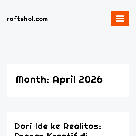
Skip
to
raftshol.com
content
Month:
April 2026
Dari Ide ke Realitas:
Proses Kreatif di