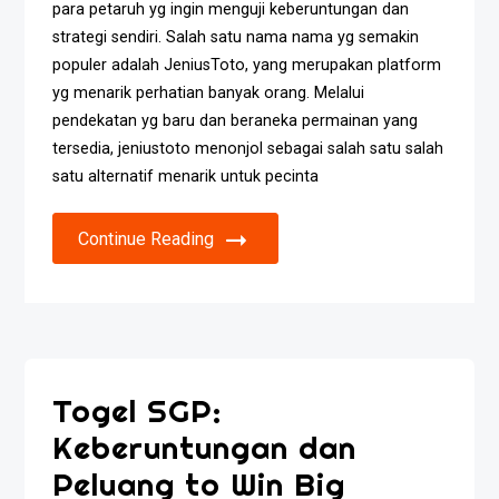
para petaruh yg ingin menguji keberuntungan dan
strategi sendiri. Salah satu nama nama yg semakin
populer adalah JeniusToto, yang merupakan platform
yg menarik perhatian banyak orang. Melalui
pendekatan yg baru dan beraneka permainan yang
tersedia, jeniustoto menonjol sebagai salah satu salah
satu alternatif menarik untuk pecinta
Continue Reading
Togel SGP:
Keberuntungan dan
Peluang to Win Big