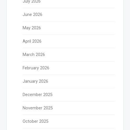
July 2026
June 2026
May 2026
April 2026
March 2026
February 2026
January 2026
December 2025
November 2025
October 2025