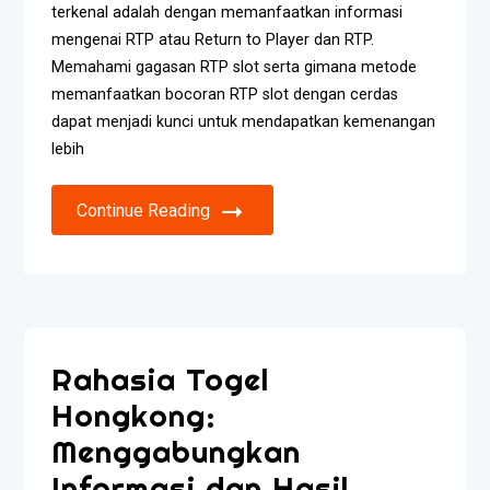
terkenal adalah dengan memanfaatkan informasi
mengenai RTP atau Return to Player dan RTP.
Memahami gagasan RTP slot serta gimana metode
memanfaatkan bocoran RTP slot dengan cerdas
dapat menjadi kunci untuk mendapatkan kemenangan
lebih
Continue Reading
Rahasia Togel
Hongkong:
Menggabungkan
Informasi dan Hasil