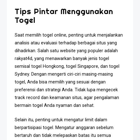
Tips Pintar Menggunakan
Togel
Saat memilih togel online, penting untuk menjalankan
analisis atau evaluasi terhadap berbagai situs yang
dihadirkan. Salah satu website yang populer adalah
rakyat4d, yang menawarkan banyak jenis togel
semisal togel Hongkong, togel Singapore, dan togel
Sydney. Dengan mengerti ciri-ciri masing-masing
togel, Anda bisa memilih yang sesuai dengan
preferensi dan strategi Anda. Tidak lupa mengecek
track record dan keamanan situs, agar pengalaman
bermain togel Anda nyaman dan sehat.
Selain itu, penting untuk mengatur limit dalam
berpartisipasi togel. Mengatur anggaran sebelum
bertaruh dan tidak melepaskan batas itu semua