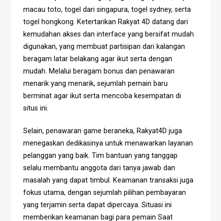
macau toto, togel dari singapura, togel sydney, serta
togel hongkong. Ketertarikan Rakyat 4D datang dari
kemudahan akses dan interface yang bersifat mudah
digunakan, yang membuat partisipan dari kalangan
beragam latar belakang agar ikut serta dengan
mudah. Melalui beragam bonus dan penawaran
menarik yang menarik, sejumlah pemain baru
berminat agar ikut serta mencoba kesempatan di
situs ini.
Selain, penawaran game beraneka, Rakyat4D juga
menegaskan dedikasinya untuk menawarkan layanan
pelanggan yang baik. Tim bantuan yang tanggap
selalu membantu anggota dari tanya jawab dan
masalah yang dapat timbul. Keamanan transaksi juga
fokus utama, dengan sejumlah pilihan pembayaran
yang terjamin serta dapat dipercaya. Situasi ini
memberikan keamanan bagi para pemain Saat