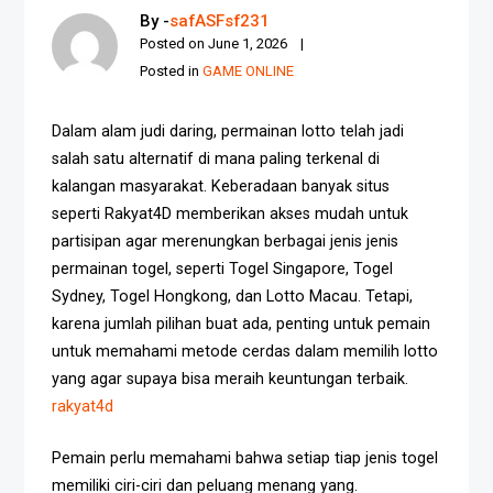
By -
safASFsf231
Posted on
June 1, 2026
Posted in
GAME ONLINE
Dalam alam judi daring, permainan lotto telah jadi
salah satu alternatif di mana paling terkenal di
kalangan masyarakat. Keberadaan banyak situs
seperti Rakyat4D memberikan akses mudah untuk
partisipan agar merenungkan berbagai jenis jenis
permainan togel, seperti Togel Singapore, Togel
Sydney, Togel Hongkong, dan Lotto Macau. Tetapi,
karena jumlah pilihan buat ada, penting untuk pemain
untuk memahami metode cerdas dalam memilih lotto
yang agar supaya bisa meraih keuntungan terbaik.
rakyat4d
Pemain perlu memahami bahwa setiap tiap jenis togel
memiliki ciri-ciri dan peluang menang yang.