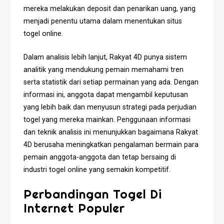
mereka melakukan deposit dan penarikan uang, yang
menjadi penentu utama dalam menentukan situs
togel online.
Dalam analisis lebih lanjut, Rakyat 4D punya sistem
analitik yang mendukung pemain memahami tren
serta statistik dari setiap permainan yang ada. Dengan
informasi ini, anggota dapat mengambil keputusan
yang lebih baik dan menyusun strategi pada perjudian
togel yang mereka mainkan. Penggunaan informasi
dan teknik analisis ini menunjukkan bagaimana Rakyat
4D berusaha meningkatkan pengalaman bermain para
pemain anggota-anggota dan tetap bersaing di
industri togel online yang semakin kompetitif.
Perbandingan Togel Di
Internet Populer