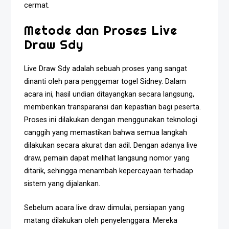
cermat.
Metode dan Proses Live
Draw Sdy
Live Draw Sdy adalah sebuah proses yang sangat
dinanti oleh para penggemar togel Sidney. Dalam
acara ini, hasil undian ditayangkan secara langsung,
memberikan transparansi dan kepastian bagi peserta.
Proses ini dilakukan dengan menggunakan teknologi
canggih yang memastikan bahwa semua langkah
dilakukan secara akurat dan adil. Dengan adanya live
draw, pemain dapat melihat langsung nomor yang
ditarik, sehingga menambah kepercayaan terhadap
sistem yang dijalankan.
Sebelum acara live draw dimulai, persiapan yang
matang dilakukan oleh penyelenggara. Mereka