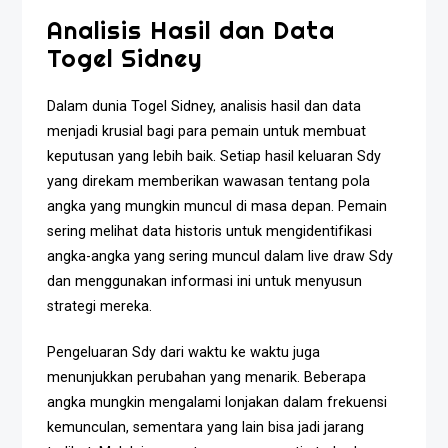
Analisis Hasil dan Data
Togel Sidney
Dalam dunia Togel Sidney, analisis hasil dan data
menjadi krusial bagi para pemain untuk membuat
keputusan yang lebih baik. Setiap hasil keluaran Sdy
yang direkam memberikan wawasan tentang pola
angka yang mungkin muncul di masa depan. Pemain
sering melihat data historis untuk mengidentifikasi
angka-angka yang sering muncul dalam live draw Sdy
dan menggunakan informasi ini untuk menyusun
strategi mereka.
Pengeluaran Sdy dari waktu ke waktu juga
menunjukkan perubahan yang menarik. Beberapa
angka mungkin mengalami lonjakan dalam frekuensi
kemunculan, sementara yang lain bisa jadi jarang