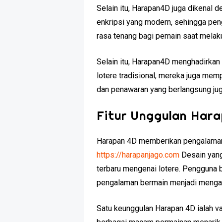
Selain itu, Harapan4D juga dikenal 
enkripsi yang modern, sehingga peng
rasa tenang bagi pemain saat melaku
Selain itu, Harapan4D menghadirka
lotere tradisional, mereka juga 
dan penawaran yang berlangsung juga
Fitur Unggulan Har
Harapan 4D memberikan pengalaman 
https://harapanjago.com
Desain yang
terbaru mengenai lotere. Pengguna 
pengalaman bermain menjadi menga
Satu keunggulan Harapan 4D ialah v