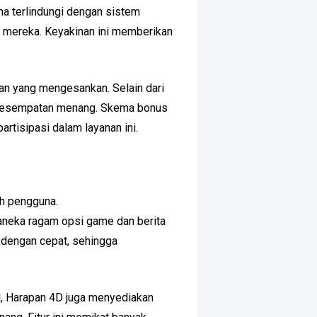
na terlindungi dengan sistem
i mereka. Keyakinan ini memberikan
n yang mengesankan. Selain dari
 kesempatan menang. Skema bonus
rtisipasi dalam layanan ini.
h pengguna.
neka ragam opsi game dan berita
 dengan cepat, sehingga
al, Harapan 4D juga menyediakan