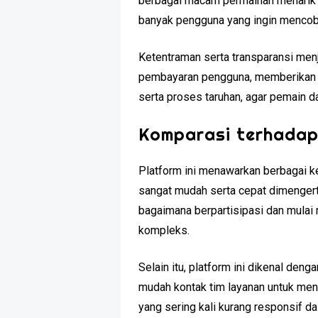
berbagai macam permainan menarik 
banyak pengguna yang ingin mencoba 
Ketentraman serta transparansi men
pembayaran pengguna, memberikan ras
serta proses taruhan, agar pemain d
Komparasi terhadap
Platform ini menawarkan berbagai ke
sangat mudah serta cepat dimengert
bagaimana berpartisipasi dan mulai 
kompleks.
Selain itu, platform ini dikenal de
mudah kontak tim layanan untuk mend
yang sering kali kurang responsif 