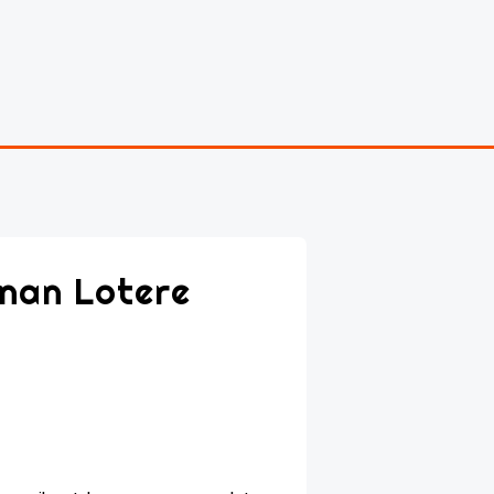
nan Lotere