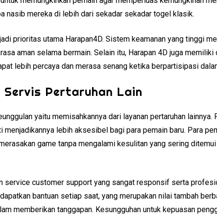
untuk memungkinkan pemain agar memperluas kemungkinan mena
nasib mereka di lebih dari sekadar sekadar togel klasik.
jadi prioritas utama Harapan4D. Sistem keamanan yang tinggi mel
a aman selama bermain. Selain itu, Harapan 4D juga memiliki da
apat lebih percaya dan merasa senang ketika berpartisipasi dala
 Servis Pertaruhan Lain
unggulan yaitu memisahkannya dari layanan pertaruhan lainnya. 
i menjadikannya lebih aksesibel bagi para pemain baru. Para 
merasakan game tanpa mengalami kesulitan yang sering ditemui p
ngan service customer support yang sangat responsif serta profes
apatkan bantuan setiap saat, yang merupakan nilai tambah berba
dalam memberikan tanggapan. Kesungguhan untuk kepuasan penggu