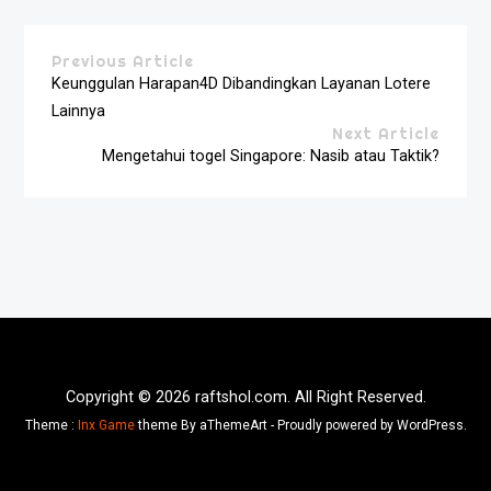
Previous Article
Keunggulan Harapan4D Dibandingkan Layanan Lotere
Lainnya
Next Article
Mengetahui togel Singapore: Nasib atau Taktik?
Copyright © 2026 raftshol.com. All Right Reserved.
Theme :
Inx Game
theme By aThemeArt - Proudly powered by WordPress.