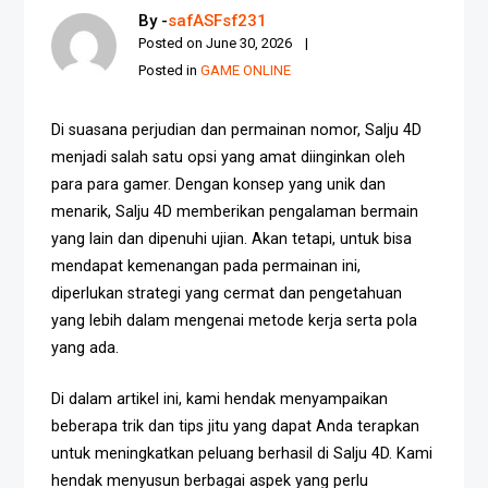
By -
safASFsf231
Posted on
June 30, 2026
Posted in
GAME ONLINE
Di suasana perjudian dan permainan nomor, Salju 4D
menjadi salah satu opsi yang amat diinginkan oleh
para para gamer. Dengan konsep yang unik dan
menarik, Salju 4D memberikan pengalaman bermain
yang lain dan dipenuhi ujian. Akan tetapi, untuk bisa
mendapat kemenangan pada permainan ini,
diperlukan strategi yang cermat dan pengetahuan
yang lebih dalam mengenai metode kerja serta pola
yang ada.
Di dalam artikel ini, kami hendak menyampaikan
beberapa trik dan tips jitu yang dapat Anda terapkan
untuk meningkatkan peluang berhasil di Salju 4D. Kami
hendak menyusun berbagai aspek yang perlu