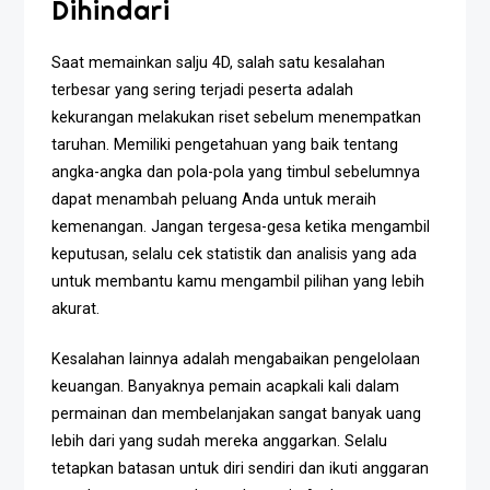
Dihindari
Saat memainkan salju 4D, salah satu kesalahan
terbesar yang sering terjadi peserta adalah
kekurangan melakukan riset sebelum menempatkan
taruhan. Memiliki pengetahuan yang baik tentang
angka-angka dan pola-pola yang timbul sebelumnya
dapat menambah peluang Anda untuk meraih
kemenangan. Jangan tergesa-gesa ketika mengambil
keputusan, selalu cek statistik dan analisis yang ada
untuk membantu kamu mengambil pilihan yang lebih
akurat.
Kesalahan lainnya adalah mengabaikan pengelolaan
keuangan. Banyaknya pemain acapkali kali dalam
permainan dan membelanjakan sangat banyak uang
lebih dari yang sudah mereka anggarkan. Selalu
tetapkan batasan untuk diri sendiri dan ikuti anggaran