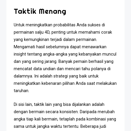
Taktik Menang
Untuk meningkatkan probabilitas Anda sukses di
permainan salju 4D, penting untuk memahami corak
yang kemungkinan terjadi dalam permainan.
Mengamati hasil sebelumnya dapat menawarkan
insight tentang angka-angka yang kebanyakan muncul
dan yang sering jarang. Banyak pemain berhasil yang
mencatat data undian dan mencari tahu polanya di
dalamnya. Ini adalah strategi yang baik untuk
meningkatkan kebenaran pilihan Anda saat melakukan
taruhan.
Di sisi lain, taktik lain yang bisa dijalankan adalah
dengan bermain secara konsisten. Daripada merubah
angka tiap kali bermain, tetaplah pada kombinasi yang
sama untuk jangka waktu tertentu. Beberapa judi