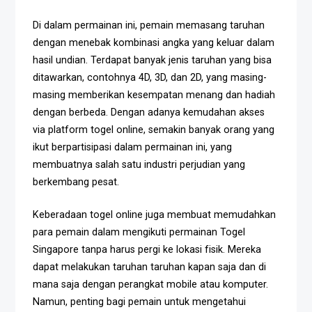
Di dalam permainan ini, pemain memasang taruhan
dengan menebak kombinasi angka yang keluar dalam
hasil undian. Terdapat banyak jenis taruhan yang bisa
ditawarkan, contohnya 4D, 3D, dan 2D, yang masing-
masing memberikan kesempatan menang dan hadiah
dengan berbeda. Dengan adanya kemudahan akses
via platform togel online, semakin banyak orang yang
ikut berpartisipasi dalam permainan ini, yang
membuatnya salah satu industri perjudian yang
berkembang pesat.
Keberadaan togel online juga membuat memudahkan
para pemain dalam mengikuti permainan Togel
Singapore tanpa harus pergi ke lokasi fisik. Mereka
dapat melakukan taruhan taruhan kapan saja dan di
mana saja dengan perangkat mobile atau komputer.
Namun, penting bagi pemain untuk mengetahui