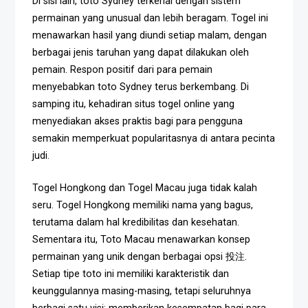
Di sisi lain, toto Sydney terkenal dengan sistem
permainan yang unusual dan lebih beragam. Togel ini
menawarkan hasil yang diundi setiap malam, dengan
berbagai jenis taruhan yang dapat dilakukan oleh
pemain. Respon positif dari para pemain
menyebabkan toto Sydney terus berkembang. Di
samping itu, kehadiran situs togel online yang
menyediakan akses praktis bagi para pengguna
semakin memperkuat popularitasnya di antara pecinta
judi.
Togel Hongkong dan Togel Macau juga tidak kalah
seru. Togel Hongkong memiliki nama yang bagus,
terutama dalam hal kredibilitas dan kesehatan.
Sementara itu, Toto Macau menawarkan konsep
permainan yang unik dengan berbagai opsi 投注.
Setiap tipe toto ini memiliki karakteristik dan
keunggulannya masing-masing, tetapi seluruhnya