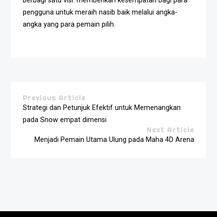
berbagi satu visi: memberikan kesempatan bagi para
pengguna untuk meraih nasib baik melalui angka-
angka yang para pemain pilih.
Previous Article
Strategi dan Petunjuk Efektif untuk Memenangkan
pada Snow empat dimensi
Next Article
Menjadi Pemain Utama Ulung pada Maha 4D Arena