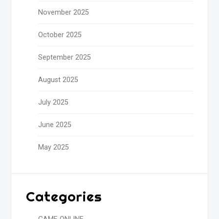
November 2025
October 2025
September 2025
August 2025
July 2025
June 2025
May 2025
Categories