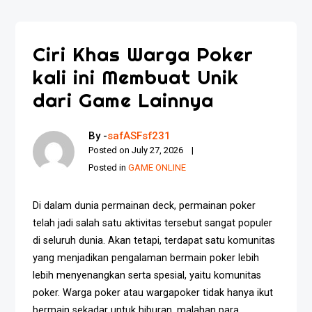
Ciri Khas Warga Poker
kali ini Membuat Unik
dari Game Lainnya
By -
safASFsf231
Posted on
July 27, 2026
Posted in
GAME ONLINE
Di dalam dunia permainan deck, permainan poker
telah jadi salah satu aktivitas tersebut sangat populer
di seluruh dunia. Akan tetapi, terdapat satu komunitas
yang menjadikan pengalaman bermain poker lebih
lebih menyenangkan serta spesial, yaitu komunitas
poker. Warga poker atau wargapoker tidak hanya ikut
bermain sekadar untuk hiburan, malahan para