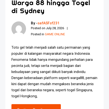
Warga 88 hingga Togel
di Sydney
By -
safASFsf231
Posted on
July 28, 2026
Posted in
GAME ONLINE
Toto gel telah menjadi salah satu permainan yang
populer di kalangan masyarakat negara Indonesia.
Fenomena tidak hanya mengundang perhatian para
pecinta judi, tetapi serta menjadi bagian dari
kebudayaan yang sangat diikuti banyak individu.
Dengan keberadaan platform seperti warga88, pemain
kini dapat dengan mudah mengakses beraneka jenis
togel dari beraneka negara, seperti togel Singapura,
togel Hongkong,