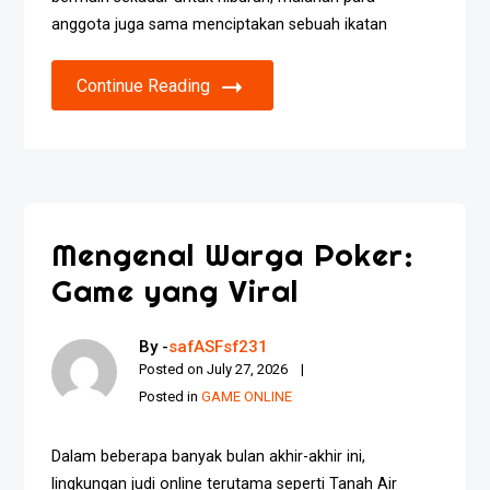
anggota juga sama menciptakan sebuah ikatan
Continue Reading
Mengenal Warga Poker:
Game yang Viral
By -
safASFsf231
Posted on
July 27, 2026
Posted in
GAME ONLINE
Dalam beberapa banyak bulan akhir-akhir ini,
lingkungan judi online terutama seperti Tanah Air