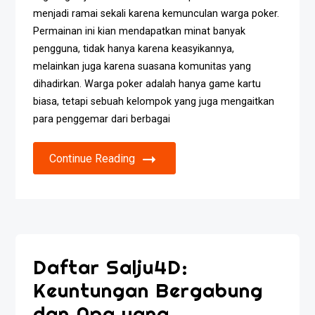
menjadi ramai sekali karena kemunculan warga poker.
Permainan ini kian mendapatkan minat banyak
pengguna, tidak hanya karena keasyikannya,
melainkan juga karena suasana komunitas yang
dihadirkan. Warga poker adalah hanya game kartu
biasa, tetapi sebuah kelompok yang juga mengaitkan
para penggemar dari berbagai
Continue Reading
Daftar Salju4D:
Keuntungan Bergabung
dan Apa yang