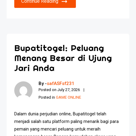
Continue Reading
Bupatitogel: Peluang
Menang Besar di Ujung
Jari Anda
By -
safASFsf231
Posted on
July 27, 2026
Posted in
GAME ONLINE
Dalam dunia perjudian online, Bupatitogel telah
menjadi salah satu platform paling menarik bagi para
pemain yang mencari peluang untuk meraih